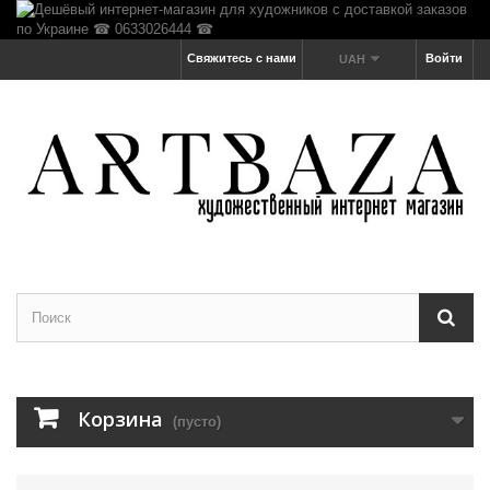
Свяжитесь с нами
Войти
UAH
Корзина
(пусто)