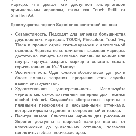
маркера, что делает его доступной альтернативой
оригинальным чернилам, таким как Touch Refill от
ShinHan Art.
Преимущества чернил Superior на спиртовой основе:
Совместимость. Подходят для заправки большинства
двусторонних маркеров: TOUCH, Finecolour, Touchfive,
Tinge и прочих серий скетч-маркеров с алкогольной
основой. Чернила легко оживляют засохшие маркеры:
достаточно капнуть несколько капель на кончик или
внутрь корпуса, закрыть маркер и оставить лежать
горизонтально на 10–15 минут.
Экономичность. Один флакон обеспечивает до трёх и
более полных заправок, продлевая срок службы
вашим инструментам.
Художественная универсальность. Используйте
чернила как самостоятельный материал для техники
alcohol ink art. Создавайте абстрактные картины с
плавными переходами и насыщенными оттенками,
которые идеально дополнят современный интерьер.
Палитра цветов. Спиртовые чернила для рисования
Superior доступны в широкой палитре цветов, от
классических до уникальных оттенков, позволяя
воплотить любые творческие идеи.