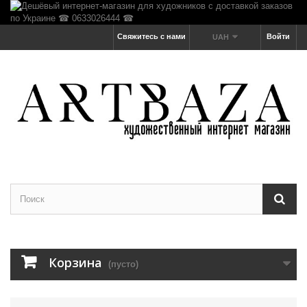
Свяжитесь с нами
Войти
UAH
Корзина
(пусто)