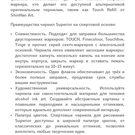
маркера, что делает его доступной альтернативой
оригинальным чернилам, таким как Touch Refill от
ShinHan Art.
Преимущества чернил Superior на спиртовой основе:
Совместимость. Подходят для заправки большинства
двусторонних маркеров: TOUCH, Finecolour, Touchfive,
Tinge и прочих серий скетч-маркеров с алкогольной
основой. Чернила легко оживляют засохшие маркеры:
достаточно капнуть несколько капель на кончик или
внутрь корпуса, закрыть маркер и оставить лежать
горизонтально на 10–15 минут.
Экономичность. Один флакон обеспечивает до трёх и
более полных заправок, продлевая срок службы
вашим инструментам.
Художественная универсальность. Используйте
чернила как самостоятельный материал для техники
alcohol ink art. Создавайте абстрактные картины с
плавными переходами и насыщенными оттенками,
которые идеально дополнят современный интерьер.
Палитра цветов. Спиртовые чернила для рисования
Superior доступны в широкой палитре цветов, от
классических до уникальных оттенков, позволяя
воплотить любые творческие идеи.