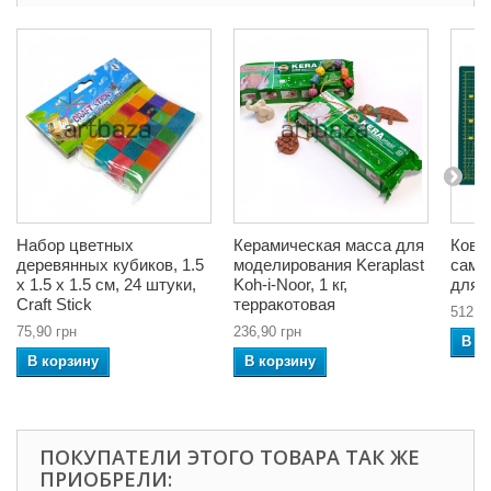
Набор цветных
Керамическая масса для
Ковр
деревянных кубиков, 1.5
моделирования Keraplast
само
x 1.5 x 1.5 см, 24 штуки,
Koh-i-Noor, 1 кг,
для р
Craft Stick
терракотовая
512,4
75,90 грн
236,90 грн
В к
В корзину
В корзину
ПОКУПАТЕЛИ ЭТОГО ТОВАРА ТАК ЖЕ
ПРИОБРЕЛИ: