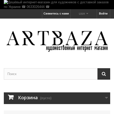
Свяжитесь с нами
Войти
UAH
Корзина
(пусто)