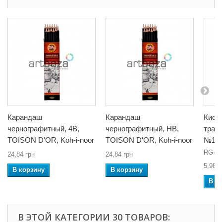
Карандаш
Карандаш
Кисть
чернографитный, 4B,
чернографитный, HB,
траф
TOISON D'OR, Koh-i-noor
TOISON D'OR, Koh-i-noor
№1,
RG-20
24,84 грн
24,84 грн
5,98 г
В корзину
В корзину
В к
В ЭТОЙ КАТЕГОРИИ 30 ТОВАРОВ: