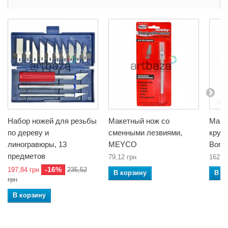
Набор ножей для резьбы
Макетный нож со
Маке
по дереву и
сменными лезвиями,
круг
линогравюры, 13
MEYCO
Bomei
предметов
79,12 грн
162,3
-16%
197,84 грн
235,52
В корзину
В к
грн
В корзину