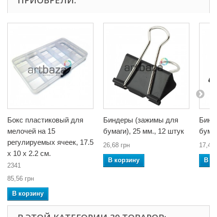
Бокс пластиковый для
Биндеры (зажимы для
Бинд
мелочей на 15
бумаги), 25 мм., 12 штук
бумаг
регулируемых ячеек, 17.5
26,68 грн
17,48 
x 10 x 2.2 см.
В корзину
В к
2341
85,56 грн
В корзину