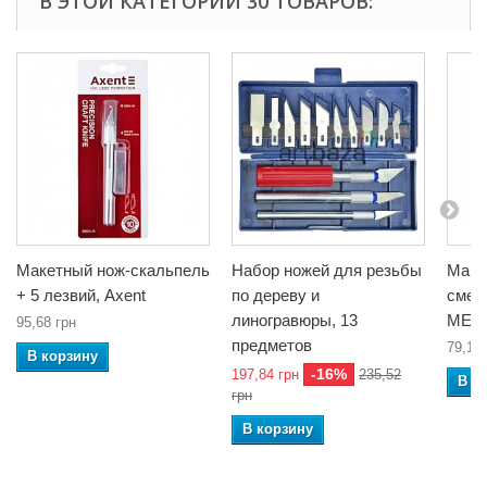
В ЭТОЙ КАТЕГОРИИ 30 ТОВАРОВ:
Макетный нож-скальпель
Набор ножей для резьбы
Маке
+ 5 лезвий, Axent
по дереву и
смен
линогравюры, 13
MEY
95,68 грн
предметов
79,12 
В корзину
-16%
197,84 грн
235,52
В к
грн
В корзину