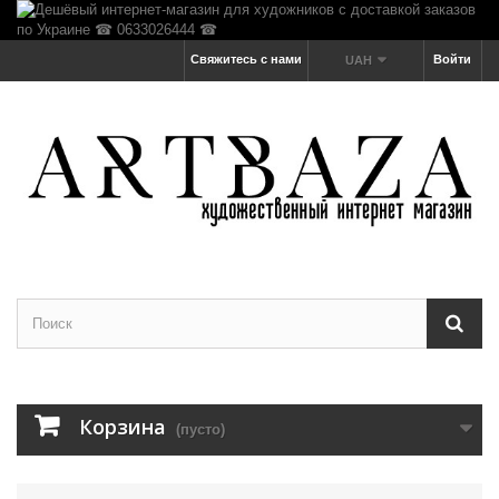
Свяжитесь с нами
Войти
UAH
Корзина
(пусто)