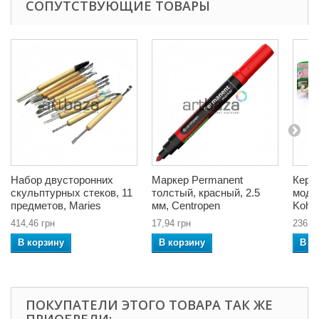
СОПУТСТВУЮЩИЕ ТОВАРЫ
Набор двусторонних
Маркер Permanent
Кера
скульптурных стеков, 11
толстый, красный, 2.5
моде
предметов, Maries
мм, Centropen
Koh-i
414,46 грн
17,94 грн
236,9
В корзину
В корзину
В к
ПОКУПАТЕЛИ ЭТОГО ТОВАРА ТАК ЖЕ
ПРИОБРЕЛИ: