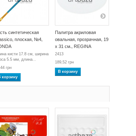
сть синтетическая
Палитра акриловая
Стакан - 
assico, плоская, №4,
овальная, прозрачная, 19
двойная
ONDA
x 31 см., REGINA
К-9022
ина кисти 17.8 см, ширина
2413
26,68 грн
рса 5.5 мм, длина...
189,52 грн
В корзин
,44 грн
В корзину
В корзину