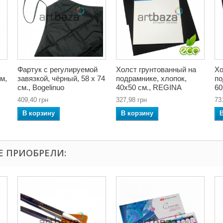
Фартук с регулируемой
Холст грунтованный на
Хо
м,
завязкой, чёрный, 58 x 74
подрамнике, хлопок,
по
см., Bogelinuo
40x50 см., REGINA
60
409,40 грн
327,98 грн
73
В корзину
В корзину
Е ПРИОБРЕЛИ: