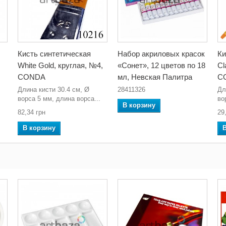
Кисть синтетическая
Набор акриловых красок
Ки
White Gold, круглая, №4,
«Сонет», 12 цветов по 18
Cl
CONDA
мл, Невская Палитра
C
Длина кисти 30.4 см, Ø
28411326
Дл
ворса 5 мм, длина ворса...
во
В корзину
82,34 грн
29
В корзину