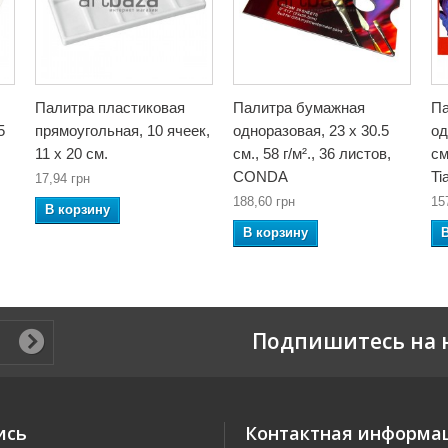
Палитра пластиковая
Палитра бумажная
Па
5
прямоугольная, 10 ячеек,
одноразовая, 23 x 30.5
од
11 x 20 см.
см., 58 г/м²., 36 листов,
см
CONDA
Ti
17,94 грн
188,60 грн
15
В корзину
В корзину
Подпишитесь на 
ись
Контактная информа