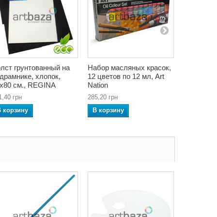
лст грунтованный на
Набор масляных красок,
Фартук-по
драмнике, хлопок,
12 цветов по 12 мл, Art
карандаше
x80 см., REGINA
Nation
REGINA
1,40 грн
285,20 грн
180,32 грн
В корзину
В корзину
В корзин