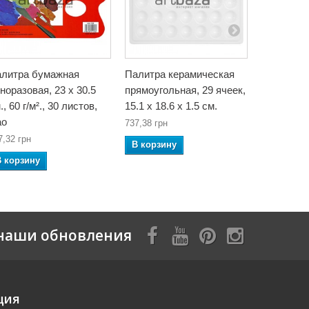
литра бумажная
Палитра керамическая
Палитра 
норазовая, 23 x 30.5
прямоугольная, 29 ячеек,
прямоугол
., 60 г/м²., 30 листов,
15.1 x 18.6 x 1.5 см.
20.9 x 1.7
ao
737,38 грн
353,28 грн
7,32 грн
В корзину
В корзин
В корзину
наши обновления
ция