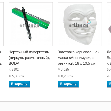
я
Чертежный измеритель
Заготовка карнавальной
Ла
(циркуль разметочный),
маски «Анонимус», с
Su
,
BODA
резинкой, 18 x 19.5 см
x 
К 2102
MB-025
65
105,80 грн
100,28 грн
9,
В корзину
В корзину