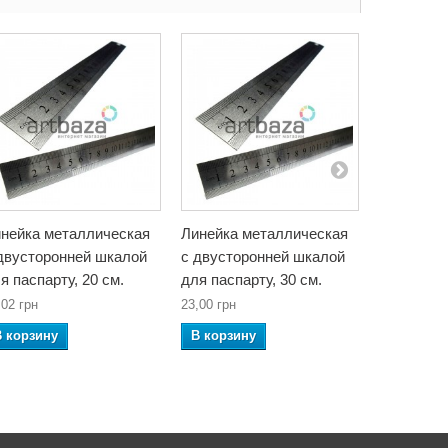
нейка металлическая
Линейка металлическая
Линейка 
двусторонней шкалой
c двусторонней шкалой
c двусто
я паспарту, 20 см.
для паспарту, 30 см.
для паспа
,02 грн
23,00 грн
38,18 грн
В корзину
В корзину
В корзин