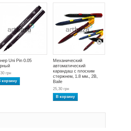
нер Uni Pin 0.05
Механический
Сменные 
рный
автоматический
резинки д
карандаш с плоским
электриче
,30 грн
стержнем, 1.8 мм., 2B,
20 штук,
В корзину
Baile
51,06 грн
25,30 грн
В корзин
В корзину