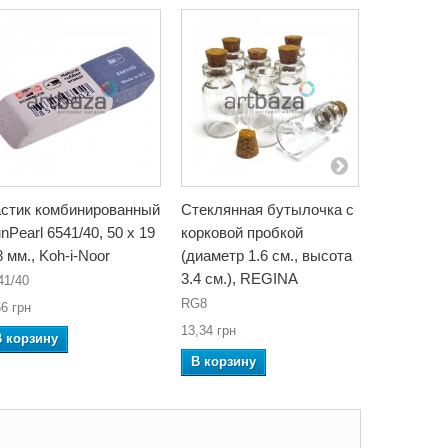
стик комбинированный
Стеклянная бутылочка с
Линейка -
nPearl 6541/40, 50 x 19
корковой пробкой
рисования
8 мм., Koh-i-Noor
(диаметр 1.6 см., высота
10 см.
3.4 см.), REGINA
41/40
73094
RG8
66 грн
23,00 грн
13,34 грн
В корзину
В корзин
В корзину