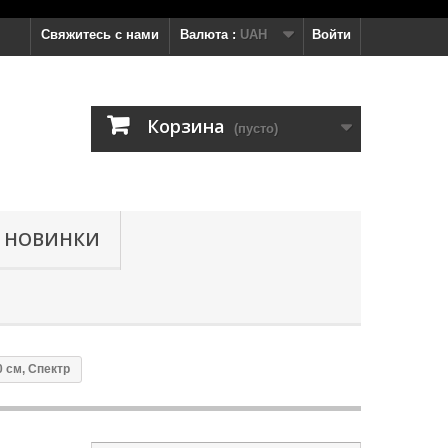
Свяжитесь с нами
Валюта :
UAH
Войти
Корзина
(пусто)
НОВИНКИ
 см, Спектр