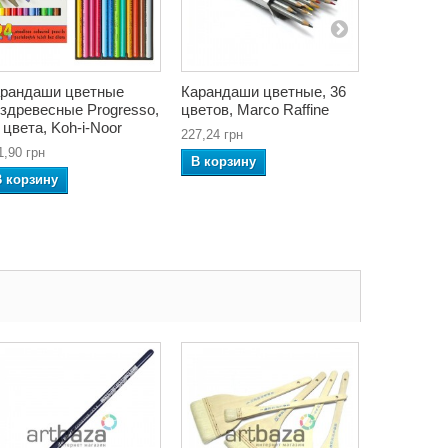
рандаши цветные
Карандаши цветные, 36
Каранда
здревесные Progresso,
цветов, Marco Raffine
чернограф
 цвета, Koh-i-Noor
HARDTMUT
227,24 грн
1,90 грн
15,64 грн
В корзину
В корзину
В корзин