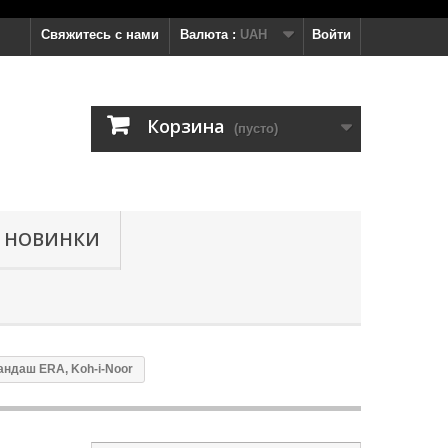
Свяжитесь с нами
Валюта :
UAH
Войти
Корзина
(пусто)
НОВИНКИ
андаш ERA, Koh-i-Noor