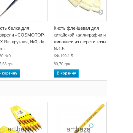
сть белка для
Кисть флейцевая для
Карандаш
кварели «COSMOTOP-
китайской каллиграфии и
цвета, Ma
X B», круглая, №0, da
живописи из шерсти козы
7100-24CB
nci
№1.5
157,78 грн
30 №0
КФ-199-1.5
В корзин
5,68 грн
89,70 грн
В корзину
В корзину