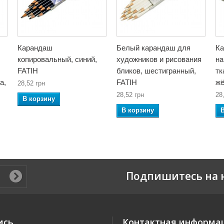
Карандаш
Белый карандаш для
Ка
копировальный, синий,
художников и рисования
на
FATIH
бликов, шестигранный,
тк
а,
FATIH
жё
28,52 грн
28,52 грн
28
В корзину
В корзину
Подпишитесь на 
ись
Контактная информа