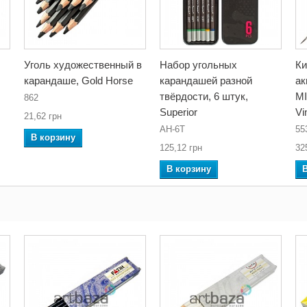
Уголь художественный в
Набор угольных
Ки
карандаше, Gold Horse
карандашей разной
а
твёрдости, 6 штук,
MI
862
Superior
Vi
21,62 грн
AH-6T
55
В корзину
125,12 грн
32
В корзину