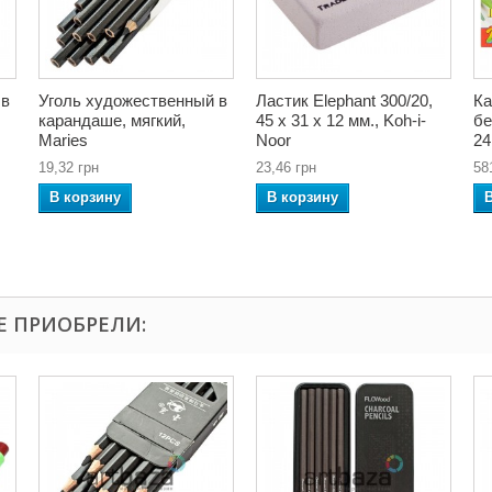
 в
Уголь художественный в
Ластик Elephant 300/20,
Ка
карандаше, мягкий,
45 x 31 x 12 мм., Koh-i-
бе
Maries
Noor
24
19,32 грн
23,46 грн
58
В корзину
В корзину
Е ПРИОБРЕЛИ: