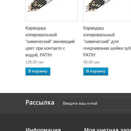
Карандаш
Карандаш
копировальный
копировальный
"химический" меняющий
"химический" для
цвет при контакте с
очерчивания шейки зуб
водой, FATIH
FATIH
138,00 грн
69,00 грн
В корзину
В корзину
Рассылка
Информация
Моя учетная зап