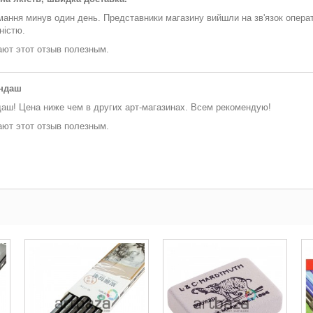
мання минув один день. Представники магазину вийшли на зв'язок операт
ністю.
ают этот отзыв полезным.
андаш
аш! Цена ниже чем в других арт-магазинах. Всем рекомендую!
ают этот отзыв полезным.