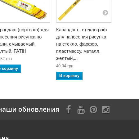
рандаш (портного) для
Карандаш - стеклограф
Карандаш
несения рисунка по
для нанесения рисунка
для нанес
ани, смываемый,
на стекло, фарфор,
на стекло
лтый, FATIH
пластмассу, металл,
пластмасс
желтый,...
зеленый,..
,52 грн
40,94 грн
40,94 грн
В корзину
В корзину
В корзин
наши обновления
ция