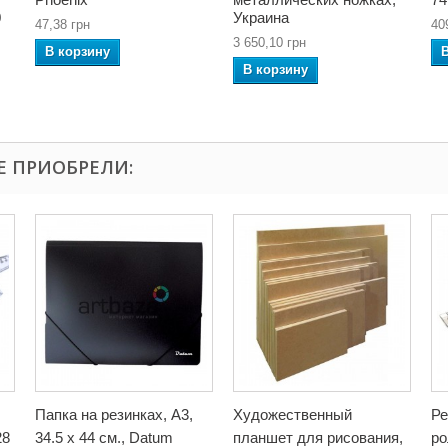
0
Украина
47,38 грн
40
3 650,10 грн
В корзину
В корзину
Е ПРИОБРЕЛИ:
Папка на резинках, А3,
Художественный
Ре
28
34.5 x 44 см., Datum
планшет для рисования,
ро