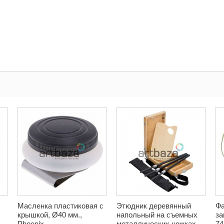
Масленка пластиковая с
Этюдник деревянный
Фа
крышкой, Ø40 мм.,
напольный на съемных
за
Phoenix
металлических ножках,
74