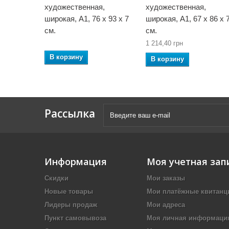
художественная,
художественная,
широкая, А1, 76 x 93 x 7
широкая, А1, 67 x 86 x 
см.
см.
1 214,40 грн
В корзину
В корзину
Рассылка
Информация
Моя учетная зап
Скидки
Мои заказы
Новые товары
Мои платёжные квитанц
Лидеры продаж
Мои адреса
Пункт самовывоза
Моя личная информаци