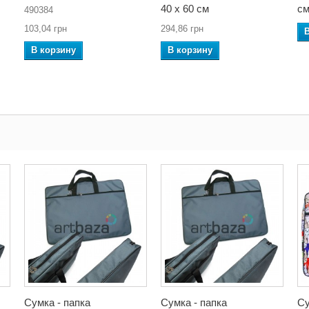
40 x 60 см
см
490384
103,04 грн
294,86 грн
В корзину
В корзину
Сумка - папка
Сумка - папка
Су