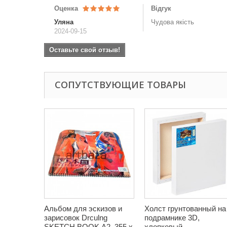
Оценка
Відгук
Уляна
Чудова якість
2024-09-15
Оставьте свой отзыв!
СОПУТСТВУЮЩИЕ ТОВАРЫ
Альбом для эскизов и
Холст грунтованный на
зарисовок Drculng
подрамнике 3D,
SKETCH BOOK А2, 355 х
хлопковый