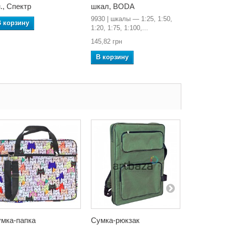
., Спектр
шкал, BODA
шкал, B
9930 | шкалы — 1:25, 1:50,
6930 | шка
В корзину
1:20, 1:75, 1:100,...
¾, ⅜, 3, 1½,
145,82 грн
145,82 грн
В корзину
В корзин
мка-папка
Сумка-рюкзак
Сумка ху