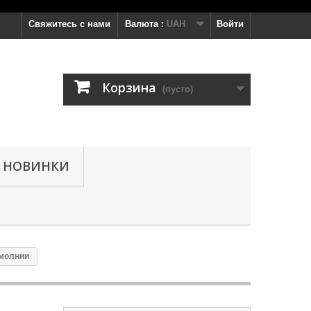
Свяжитесь с нами
Валюта :
UAH
Войти
Корзина
(пусто)
НОВИНКИ
 молнии