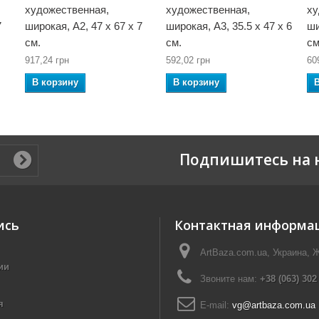
художественная,
художественная,
ху
7
широкая, А2, 47 x 67 x 7
широкая, А3, 35.5 x 47 x 6
ши
см.
см.
с
917,24 грн
592,02 грн
60
В корзину
В корзину
Подпишитесь на 
ись
Контактная информа
ArtBaza.com.ua, Украина, 
ии
Звоните нам:
+38 (063) 302
я
E-mail:
vg@artbaza.com.ua