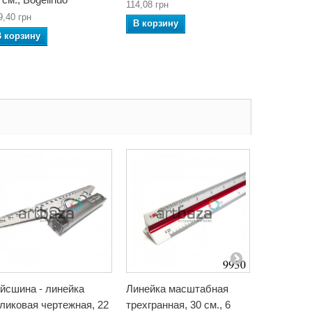
114,08 грн
68,54 грн
9,40 грн
В корзину
В корзин
В корзину
йсшина - линейка
Линейка масштабная
Линейка 
ликовая чертежная, 22
трехгранная, 30 см., 6
трехгранна