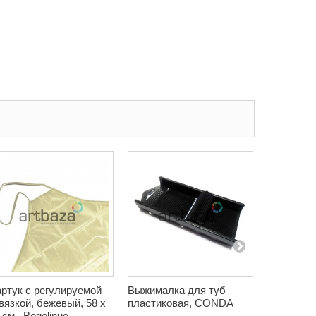
ртук с регулируемой
Выжималка для туб
Краска м
вязкой, бежевый, 58 x
пластиковая, CONDA
черная, 5
 см., Bogelinuo