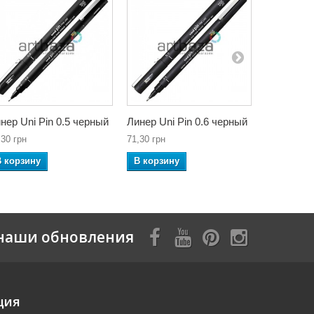
нер Uni Pin 0.5 черный
Линер Uni Pin 0.6 черный
Линер Uni
,30 грн
71,30 грн
71,30 грн
В корзину
В корзину
В корзин
наши обновления
ция