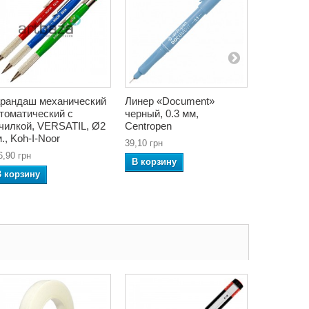
рандаш механический
Линер «Document»
Перо ост
томатический с
черный, 0.3 мм,
графики и
чилкой, VERSATIL, Ø2
Centropen
Leonardt 
., Koh-I-Noor
Nib, Manus
39,10 грн
6,90 грн
33,12 грн
В корзину
В корзину
В корзин