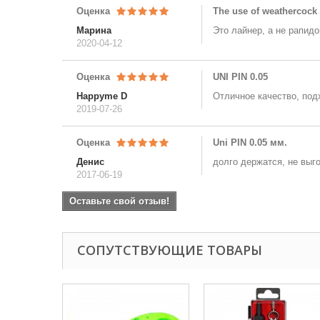
Оценка
The use of weathercock i
Марина
Это лайнер, а не рапид
2020-04-12
Оценка
UNI PIN 0.05
Happyme D
Отличное качество, подх
2019-07-26
Оценка
Uni PIN 0.05 мм.
Денис
долго держатся, не выг
2017-06-19
Оставьте свой отзыв!
СОПУТСТВУЮЩИЕ ТОВАРЫ