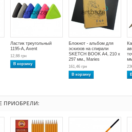
Ластик треугольный
Блокнот - альбом для
Ка
1195-A, Axent
эскизов на спирали
ав
SKETCH BOOK А4, 210 х
то
12,88 грн
297 мм., Maries
мм
В корзину
161,46 грн
23
В корзину
Е ПРИОБРЕЛИ: