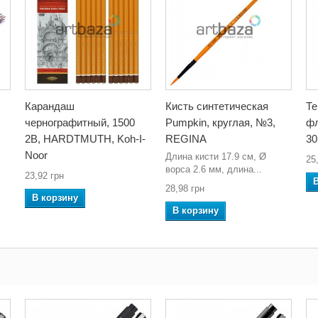
Карандаш
Кисть синтетическая
Те
чернографитный, 1500
Pumpkin, круглая, №3,
фл
2B, HARDTMUTH, Koh-I-
REGINA
30
Noor
Длина кисти 17.9 см, Ø
25
ворса 2.6 мм, длина...
23,92 грн
28,98 грн
В корзину
В корзину