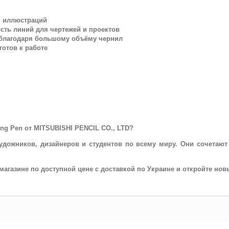
и иллюстраций
ость линий для чертежей и проектов
о благодаря большому объёму чернил
готов к работе
ing Pen от MITSUBISHI PENCIL CO., LTD?
удожников, дизайнеров и студентов по всему миру. Они сочетают 
т-магазине по доступной цене с доставкой по Украине и откройте но