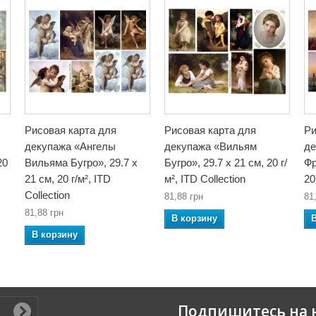
Рисовая карта для
Рисовая карта для
Ри
декупажа «Ангелы
декупажа «Вильям
де
20
Вильяма Бугро», 29.7 x
Бугро», 29.7 x 21 см, 20 г/
Фр
21 см, 20 г/м², ITD
м², ITD Collection
20
Collection
81,88 грн
81
81,88 грн
В корзину
В корзину
Подпишитесь на 