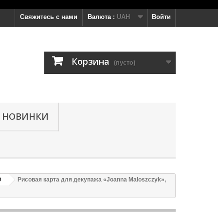
Свяжитесь с нами
Валюта :
UAH
Войти
Корзина
(пусто)
НОВИНКИ
D
Рисовая карта для декупажа «Joanna Małoszczyk»,