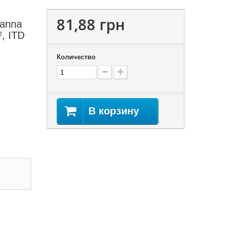
81,88 грн
oanna
², ITD
Количество
В корзину