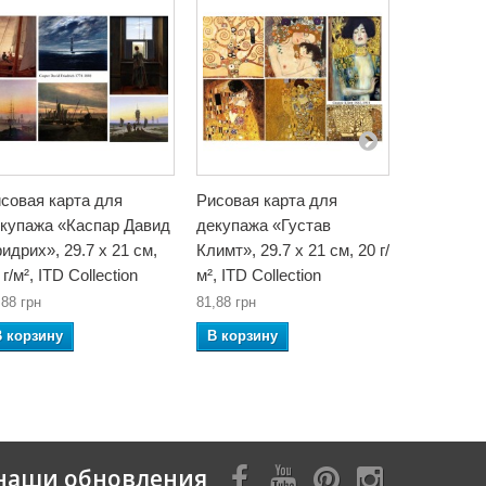
совая карта для
Рисовая карта для
Рисовая к
купажа «Каспар Давид
декупажа «Густав
декупажа 
идрих», 29.7 x 21 см,
Климт», 29.7 x 21 см, 20 г/
x 21 см, 2
 г/м², ITD Collection
м², ITD Collection
Collection
,88 грн
81,88 грн
81,88 грн
В корзину
В корзину
В корзин
наши обновления