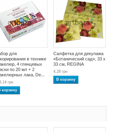
бор для
Салфетка для декупажа
Грунт ак
корирования в технике
«Ботанический сад», 33 x
художест
акелюр, 4 глянцевых
33 см, REGINA
живописи,
аски по 20 мл + 2
Studio
4,28 грн
акелюрных лака, De...
295,78 грн
В корзину
3,14 грн
В корзин
В корзину