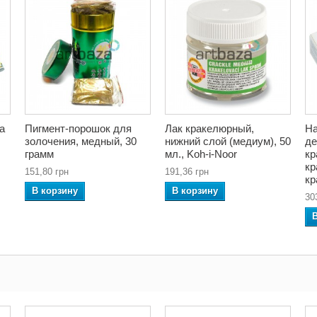
а
Пигмент-порошок для
Лак кракелюрный,
На
золочения, медный, 30
нижний слой (медиум), 50
де
грамм
мл., Koh-i-Noor
кр
кр
151,80 грн
191,36 грн
кр
В корзину
В корзину
30