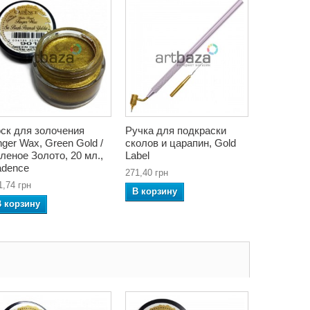
ск для золочения
Ручка для подкраски
nger Wax, Green Gold /
сколов и царапин, Gold
леное Золото, 20 мл.,
Label
dence
271,40 грн
1,74 грн
В корзину
В корзину