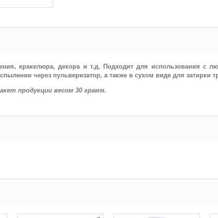
ения, кракелюра,
декора
и т.д. Подходит для использования с л
пылении через пульверизатор, а также в сухом виде для затирки т
пакет продукции весом 30 грамм.