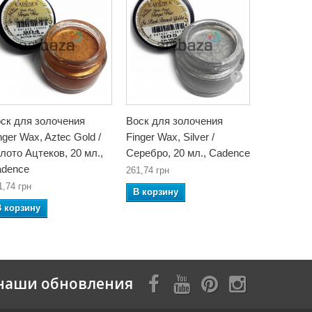
ск для золочения
Воск для золочения
Воск для
nger Wax, Aztec Gold /
Finger Wax, Silver /
Finger Wax
лото Ацтеков, 20 мл.,
Серебро, 20 мл., Cadence
Медь, 20 
dence
261,74 грн
261,74 грн
1,74 грн
В корзину
В корзин
В корзину
наши обновления