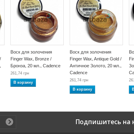
Воск для золочения
Воск для золочения
Во
/
Finger Wax, Bronze /
Finger Wax, Antique Gold /
Fi
,
Бронза, 20 мл., Cadence
Античное Золото, 20 мл.,
Зо
Cadence
Ca
261,74 грн
261,74 грн
26
В корзину
В корзину
Подпишитесь на 