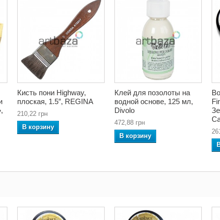
Кисть пони Highway,
Клей для позолоты на
Во
и
плоская, 1.5″, REGINA
водной основе, 125 мл,
Fi
,
Divolo
Зе
210,22 грн
Ca
472,88 грн
В корзину
26
В корзину