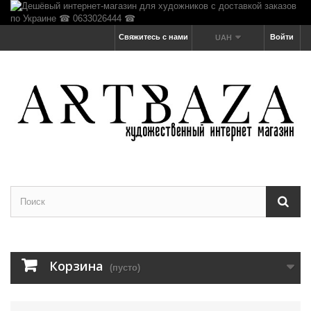
Свяжитесь с нами
Войти
UAH
Корзина
(пусто)