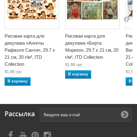
Рисовая карта для
Рисовая карта для
Рисо
декупажа «Ангелы
декупажа «Берта
деку
Рафаэля Санти», 29.7 x
Моризо», 29.7 x 21 см, 20
Вилья
21 см, 20 г/м², ITD
г/м², ITD Collection
21 см
Collection
Colle
81,88 грн
81,88 грн
81,88 
В корзину
В корзину
В к
Рассылка