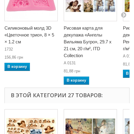
Силиконовый молд 3D
Рисовая карта для
Рисо
«Цветочное трио», 8 × 5
декупажа «Ангелы
деку
× 1.2 см
Вильяма Бугро», 29.7 x
Ренуа
21 см, 20 г/м², ITD
г/м²,
1732
Collection
A 014
156,86 грн
A 0131
81,88 
В корзину
81,88 грн
В к
В корзину
В ЭТОЙ КАТЕГОРИИ 27 ТОВАРОВ: