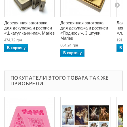
Деревянная заготовка
Деревянная заготовка
Лак 
для декупажа и росписи
для декупажа и росписи
нижн
«Шкатулка-книга», Maries
«Подносы», 3 штуки,
мл., 
Maries
474,72 грн
191,3
664,24 грн
В корзину
В к
В корзину
ПОКУПАТЕЛИ ЭТОГО ТОВАРА ТАК ЖЕ
ПРИОБРЕЛИ: