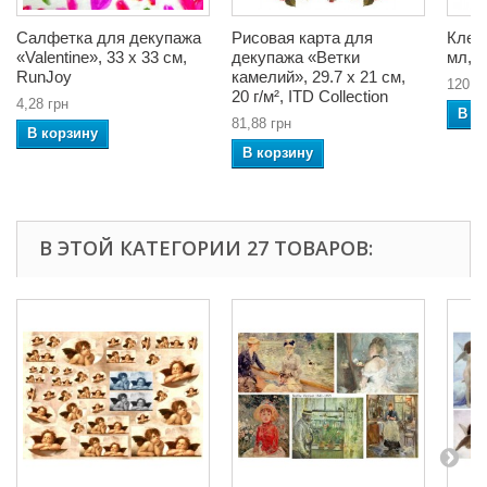
Салфетка для декупажа
Рисовая карта для
Клей
«Valentine», 33 x 33 см,
декупажа «Ветки
мл, D
RunJoy
камелий», 29.7 x 21 см,
120,9
20 г/м², ITD Collection
4,28 грн
В к
81,88 грн
В корзину
В корзину
В ЭТОЙ КАТЕГОРИИ 27 ТОВАРОВ: