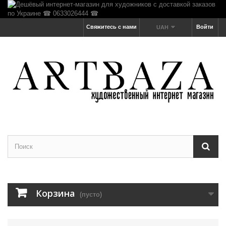
Свяжитесь с нами
Войти
UAH
Корзина
(пусто)