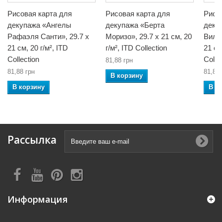
Рисовая карта для
Рисовая карта для
Рисо
декупажа «Ангелы
декупажа «Берта
деку
Рафаэля Санти», 29.7 x
Моризо», 29.7 x 21 см, 20
Вилья
21 см, 20 г/м², ITD
г/м², ITD Collection
21 см
Collection
Colle
81,88 грн
81,88 грн
81,88 
В корзину
В корзину
В к
Рассылка
Информация