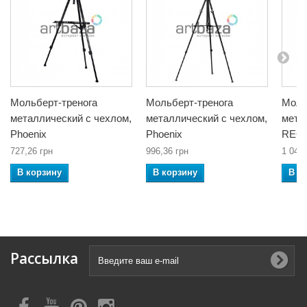
Мольберт-тренога
Мольберт-тренога
Моль
металлический с чехлом,
металлический с чехлом,
мета
Phoenix
Phoenix
REG
727,26 грн
996,36 грн
1 041,
В корзину
В корзину
В к
Рассылка