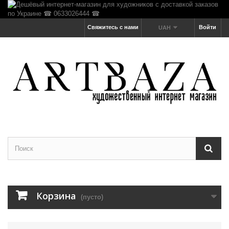
Свяжитесь с нами
Войти
UAH
Корзина
(пусто)