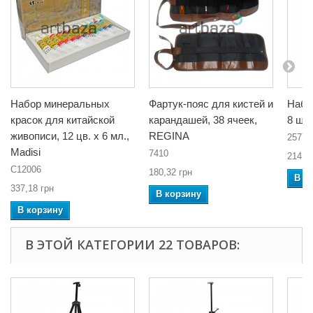
Набор минеральных
Фартук-пояс для кистей и
Набо
красок для китайской
карандашей, 38 ячеек,
8 шт
живописи, 12 цв. x 6 мл.,
REGINA
2577
Madisi
7410
214,3
C12006
180,32 грн
В к
337,18 грн
В корзину
В корзину
В ЭТОЙ КАТЕГОРИИ 22 ТОВАРОВ: