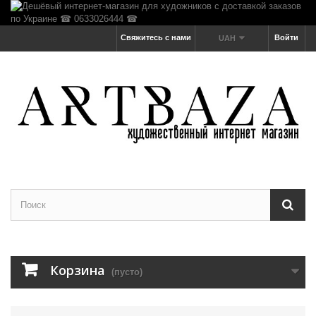
Свяжитесь с нами
Войти
UAH
Корзина
(пусто)