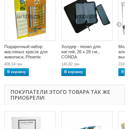
Подарочный набор
Холдер - пенал для
Мойк
масляных красок для
кистей, 26 x 28 см.,
алюм
живописи, Phoenix
CONDA
высо
406,64 грн
145,82 грн
224,4
В корзину
В корзину
В к
ПОКУПАТЕЛИ ЭТОГО ТОВАРА ТАК ЖЕ
ПРИОБРЕЛИ: