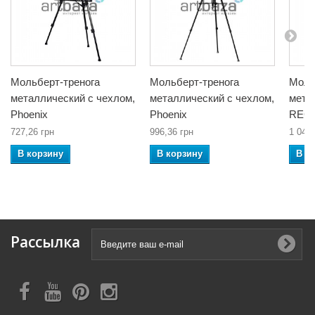
Мольберт-тренога
Мольберт-тренога
Моль
металлический с чехлом,
металлический с чехлом,
мета
Phoenix
Phoenix
REG
727,26 грн
996,36 грн
1 041,
В корзину
В корзину
В к
Рассылка