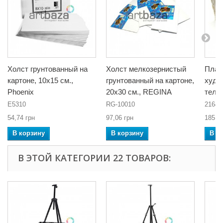
Холст грунтованный на
Холст мелкозернистый
Плас
картоне, 10x15 см.,
грунтованный на картоне,
худо
Phoenix
20x30 см., REGINA
телес
E5310
RG-10010
2164
54,74 грн
97,06 грн
185,3
В корзину
В корзину
В к
В ЭТОЙ КАТЕГОРИИ 22 ТОВАРОВ: