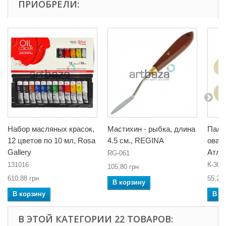
ПРИОБРЕЛИ:
Набор масляных красок,
Мастихин - рыбка, длина
Пали
12 цветов по 10 мл, Rosa
4.5 см., REGINA
оваль
Gallery
Атла
RG-061
131016
К-307
105,80 грн
610,88 грн
55,20 
В корзину
В корзину
В к
В ЭТОЙ КАТЕГОРИИ 22 ТОВАРОВ: