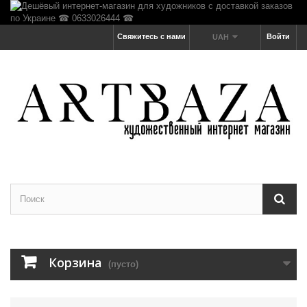
Свяжитесь с нами
Войти
UAH
Корзина
(пусто)