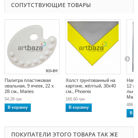
СОПУТСТВУЮЩИЕ ТОВАРЫ
Палитра пластиковая
Холст грунтованный на
Набо
овальная, 9 ячеек, 22 x
картоне, жёлтый, 30x40
12 цв
28 см., Maries
см., Phoenix
льня
Mari
54,28 грн
165,60 грн
486,2
В корзину
В корзину
В к
ПОКУПАТЕЛИ ЭТОГО ТОВАРА ТАК ЖЕ