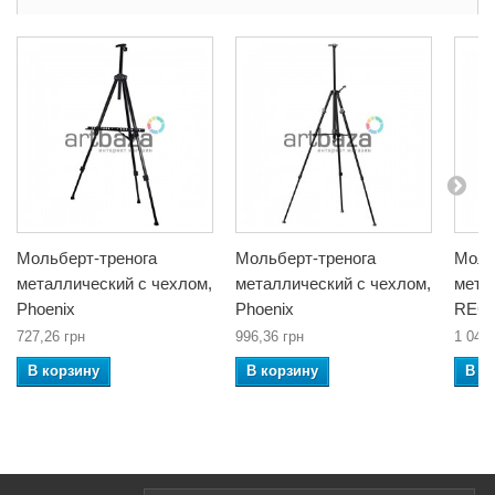
Мольберт-тренога
Мольберт-тренога
Моль
металлический с чехлом,
металлический с чехлом,
мета
Phoenix
Phoenix
REG
727,26 грн
996,36 грн
1 041,
В корзину
В корзину
В к