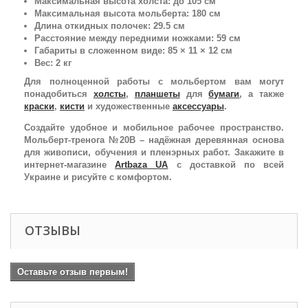
Максимальная высота холста: до 105 см
Максимальная высота мольберта: 180 см
Длина откидных полочек: 29.5 см
Расстояние между передними ножками: 59 см
Габариты в сложенном виде: 85 × 11 × 12 см
Вес: 2 кг
Для полноценной работы с мольбертом вам могут
понадобиться
холсты
,
планшеты
для
бумаги
, а также
краски
,
кисти
и художественные
аксессуары
.
Создайте удобное и мобильное рабочее пространство.
Мольберт-тренога №20В – надёжная деревянная основа
для живописи, обучения и пленэрных работ. Закажите в
интернет-магазине
Artbaza UA
с доставкой по всей
Украине и рисуйте с комфортом.
ОТЗЫВЫ
Оставьте отзыв первым!