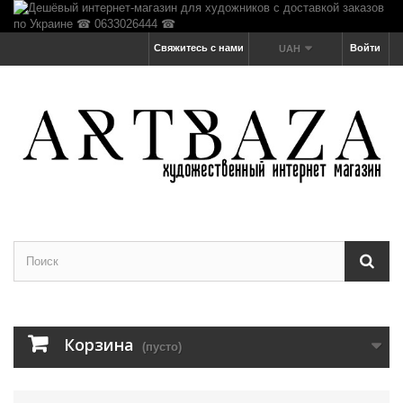
Свяжитесь с нами
Войти
UAH
Корзина
(пусто)