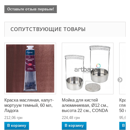
Оставьте отзыв первым!
СОПУТСТВУЮЩИЕ ТОВАРЫ
Краска масляная, капут-
Мойка для кистей
Крас
мортуум темный, 60 мл,
алюминиевая, Ø12 см.,
глянц
Ладога
высота 22 см., CONDA
50 мл
212,06 грн
224,48 грн
95,68 
В корзину
В корзину
В к