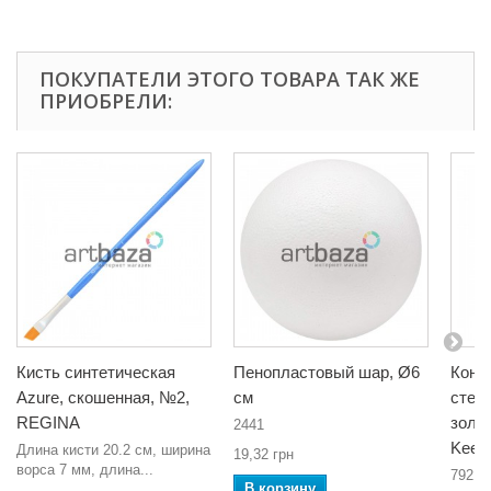
ПОКУПАТЕЛИ ЭТОГО ТОВАРА ТАК ЖЕ
ПРИОБРЕЛИ:
Кисть синтетическая
Пенопластовый шар, Ø6
Конт
Azure, скошенная, №2,
см
стекл
REGINA
золот
2441
Keep
Длина кисти 20.2 см, ширина
19,32 грн
ворса 7 мм, длина...
7921#
В корзину