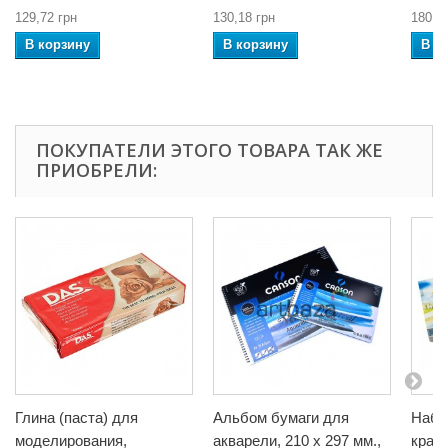
129,72 грн
130,18 грн
180,3
В корзину
В корзину
В к
ПОКУПАТЕЛИ ЭТОГО ТОВАРА ТАК ЖЕ
ПРИОБРЕЛИ:
Глина (паста) для
Альбом бумаги для
Набо
моделирования,
акварели, 210 x 297 мм.,
крас