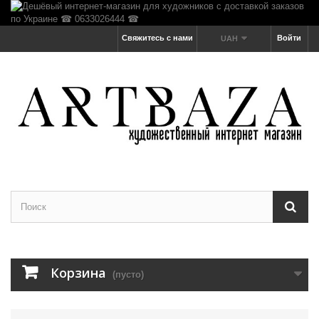
Свяжитесь с нами
Войти
UAH
Корзина
(пусто)