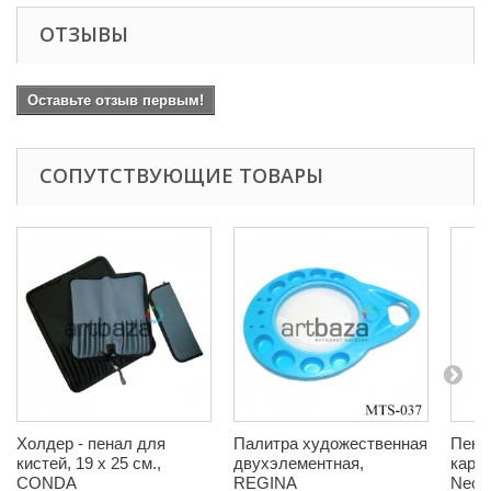
ОТЗЫВЫ
Оставьте отзыв первым!
СОПУТСТВУЮЩИЕ ТОВАРЫ
Холдер - пенал для
Палитра художественная
Пенал
кистей, 19 x 25 см.,
двухэлементная,
кара
CONDA
REGINA
Neo L