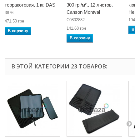
терракотовая, 1 кг, DAS
300 гр./м²., 12 листов,
кювет
Canson Montval
Невс
3876
C0802882
19410
471,50 грн
141,68 грн
В к
В корзину
В корзину
В ЭТОЙ КАТЕГОРИИ 23 ТОВАРОВ: