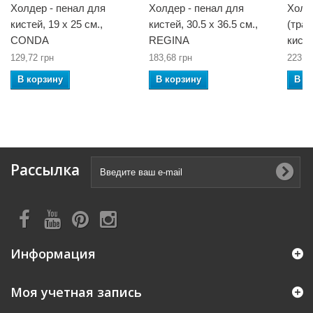
Холдер - пенал для
Холдер - пенал для
Холд
кистей, 19 x 25 см.,
кистей, 30.5 x 36.5 см.,
(тра
CONDA
REGINA
кист
129,72 грн
183,68 грн
223,1
В корзину
В корзину
В к
Рассылка
Информация
Моя учетная запись