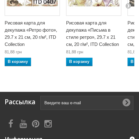
Рисовая карта для
Рисовая карта для
Рисо
декупажа «Ретро фото»,
декупажа «Письма в
деку
29.7 x 21 см, 20 г/м², ITD
стиле ретро», 29.7 x 21
стиле
Collection
см, 20 г/м², ITD Collection
см, 2
81,88 грн
81,88 грн
81,88 
В корзину
В корзину
В к
Рассылка
Информация