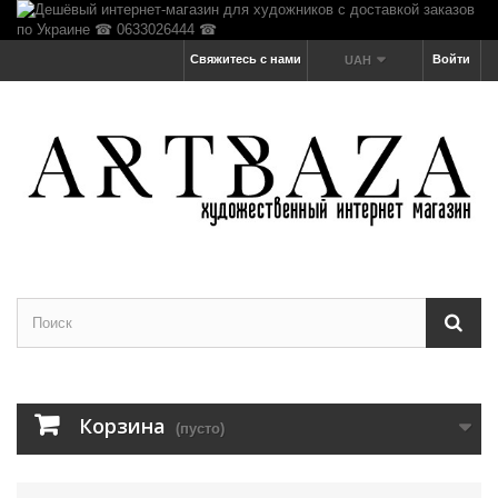
Свяжитесь с нами
Войти
UAH
Корзина
(пусто)