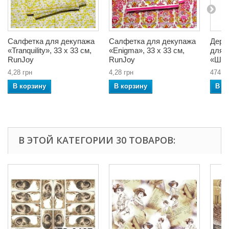
Салфетка для декупажа
Салфетка для декупажа
Дере
«Tranquility», 33 x 33 см,
«Enigma», 33 x 33 см,
для 
RunJoy
RunJoy
«Шка
4,28 грн
4,28 грн
474,7
В корзину
В корзину
В к
В ЭТОЙ КАТЕГОРИИ 30 ТОВАРОВ: