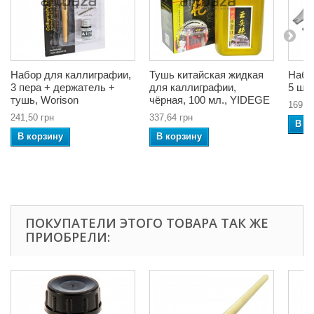
Набор для каллиграфии,
Тушь китайская жидкая
Набо
3 пера + держатель +
для каллиграфии,
5 шту
тушь, Worison
чёрная, 100 мл., YIDEGE
169,2
241,50 грн
337,64 грн
В к
В корзину
В корзину
ПОКУПАТЕЛИ ЭТОГО ТОВАРА ТАК ЖЕ
ПРИОБРЕЛИ: