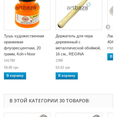
Тушь художественная
Держатель для пера
Ласт
оранжевая
деревянный с
4045
флуоресцентная, 20
металлической обоймой,
PMM 
грамм, Koh-i-Noor
16 см., REGINA
В к
141790
2395
59,80 грн
63,02 грн
В корзину
В корзину
В ЭТОЙ КАТЕГОРИИ 30 ТОВАРОВ: