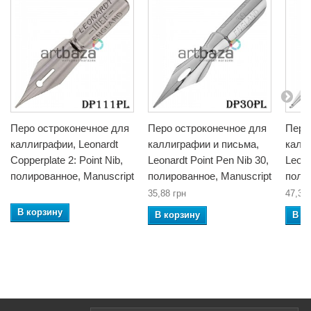
Перо остроконечное для
Перо остроконечное для
Перо
каллиграфии, Leonardt
каллиграфии и письма,
калл
Copperplate 2: Point Nib,
Leonardt Point Pen Nib 30,
Leona
полированное, Manuscript
полированное, Manuscript
поли
35,88 грн
47,38 
В корзину
В корзину
В к