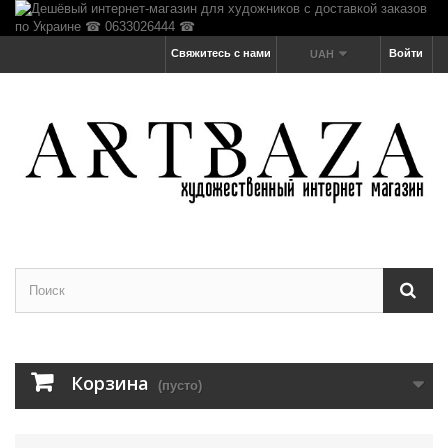
Свяжитесь с нами
Войти
UAH
Корзина
(пусто)