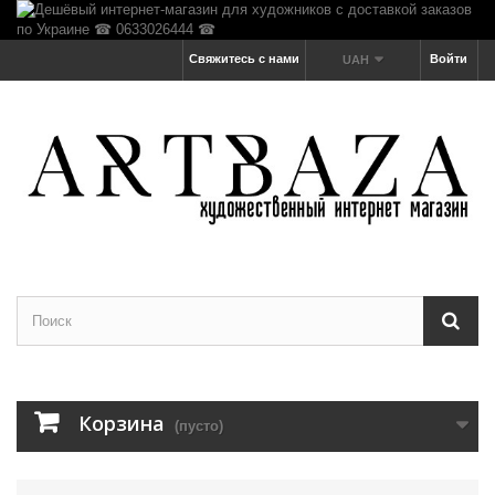
Свяжитесь с нами
Войти
UAH
Корзина
(пусто)