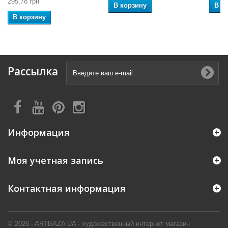
295,78 грн
В корзину
В к
В корзину
Рассылка
Информация
Моя учетная запись
Контактная информация
© 2026 - ARTBAZA UA - художественный интернет магазин