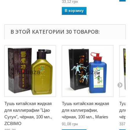
33,12 грн
В корзину
В ЭТОЙ КАТЕГОРИИ 30 ТОВАРОВ:
Тушь китайская жидкая
Тушь китайская жидкая
Тушь
для каллиграфии "Цао
для каллиграфии,
для 
Сугун", чёрная, 100 мл.,
чёрная, 100 мл., Maries
чёрн
ZCBIMO
91,08 грн
337,6