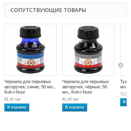
СОПУТСТВУЮЩИЕ ТОВАРЫ
Чернила для перьевых
Чернила для перьевых
Тушь
авторучек, синие, 50 мл.,
авторучек, чёрные, 50
мл., 
Koh-i-Noor
мл., Koh-i-Noor
71,30 
81,42 грн
81,42 грн
В к
В корзину
В корзину