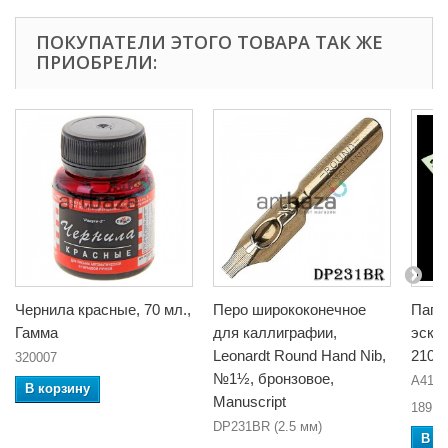
ПОКУПАТЕЛИ ЭТОГО ТОВАРА ТАК ЖЕ
ПРИОБРЕЛИ:
Чернила красные, 70 мл.,
Перо ширококонечное
Папк
Гамма
для каллиграфии,
эскиз
Leonardt Round Hand Nib,
210 
320007
№1½, бронзовое,
A4132
В корзину
Manuscript
189,9
DP231BR (2.5 мм)
В к