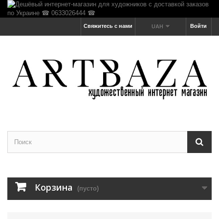
Свяжитесь с нами
Войти
UAH
Корзина
(пусто)