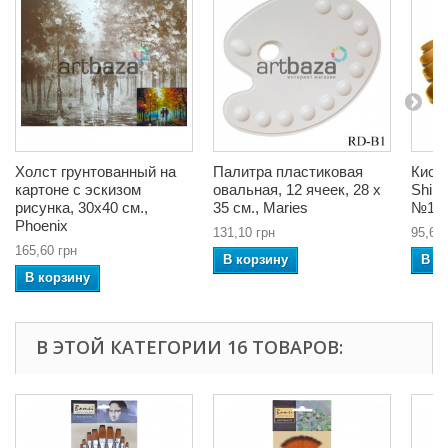
Холст грунтованный на
Палитра пластиковая
Кист
картоне с эскизом
овальная, 12 ячеек, 28 x
Shine
рисунка, 30x40 см.,
35 см., Maries
№16,
Phoenix
131,10 грн
95,68 
165,60 грн
В корзину
В к
В корзину
В ЭТОЙ КАТЕГОРИИ 16 ТОВАРОВ: