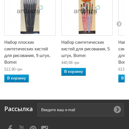
Набор плоских
Набор синтетических
Набо
синтетических кистей
кистей для рисования, 5
синт
для рисования, 9 штук,
штук, Bomei
для р
Bomei
Bome
440,68 грн
512,90 грн
613,6
В корзину
В корзину
В к
Рассылка