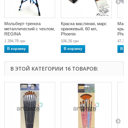
Мольберт-тренога
Краска масляная, марс
Масл
металлический с чехлом,
оранжевый, 60 мл,
крыш
REGINA
Phoenix
Phoe
1 284,78 грн
106,26 грн
47,38 
В корзину
В корзину
В к
В ЭТОЙ КАТЕГОРИИ 16 ТОВАРОВ: