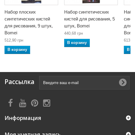
Набор плоских
Набор синтетических
Набо
синтетических кистей
кистей для рисования, 5
синт
для рисования, 9 штук,
штук, Bomei
для р
Bomei
Bome
440,68 грн
512,90 грн
613,6
В корзину
В корзину
В к
Рассылка
Информация
Моя учетная запись