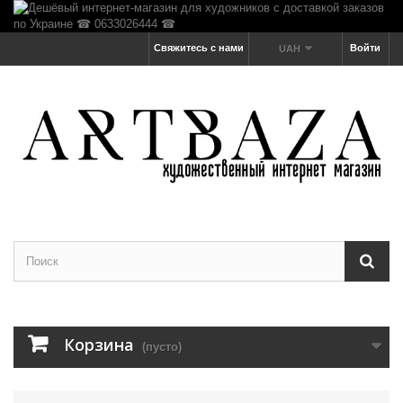
Свяжитесь с нами
Войти
UAH
Корзина
(пусто)