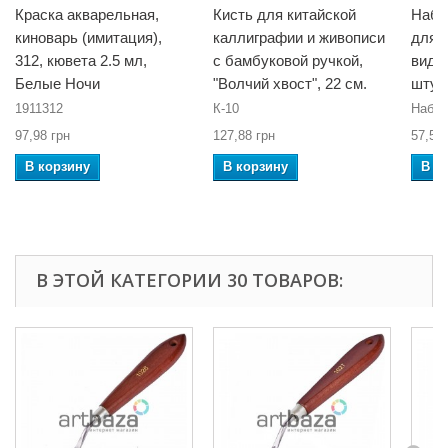
Краска акварельная,
Кисть для китайской
Набо
киноварь (имитация),
каллиграфии и живописи
для 
312, кювета 2.5 мл,
с бамбуковой ручкой,
виде 
Белые Ночи
"Волчий хвост", 22 см.
штук
1911312
К-10
Набо
97,98 грн
127,88 грн
57,50 
В корзину
В корзину
В к
В ЭТОЙ КАТЕГОРИИ 30 ТОВАРОВ: