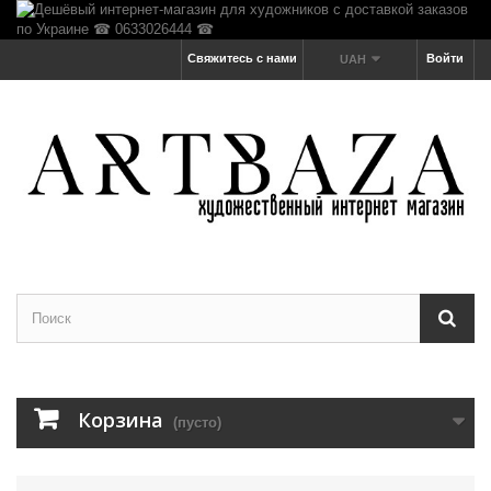
Свяжитесь с нами
Войти
UAH
Корзина
(пусто)