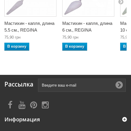
Мастихин - капля, длина
Мастихин - капля, длина
Маст
5.5 см., REGINA
6 см., REGINA
10 с
75,90 грн
75,90 грн
75,90 
В корзину
В корзину
В к
Рассылка
Информация