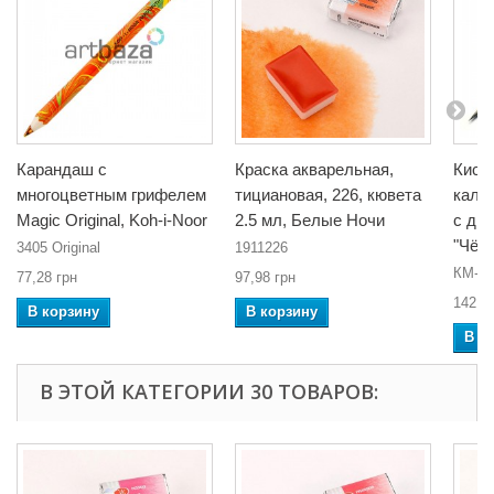
Карандаш с
Краска акварельная,
Кист
многоцветным грифелем
тициановая, 226, кювета
калл
Magic Original, Koh-i-Noor
2.5 мл, Белые Ночи
с дв
"Чёрн
3405 Original
1911226
КМ-7
77,28 грн
97,98 грн
142,6
В корзину
В корзину
В к
В ЭТОЙ КАТЕГОРИИ 30 ТОВАРОВ: