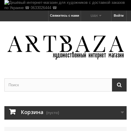
Свяжитесь с нами
Войти
UAH
Корзина
(пусто)