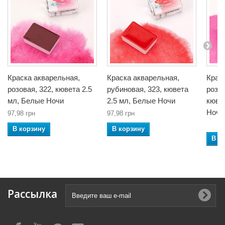
Краска акварельная,
Краска акварельная,
Крас
розовая, 322, кювета 2.5
рубиновая, 323, кювета
розо
мл, Белые Ночи
2.5 мл, Белые Ночи
кюве
Ночи
97,98 грн
97,98 грн
В корзину
В корзину
В к
Рассылка