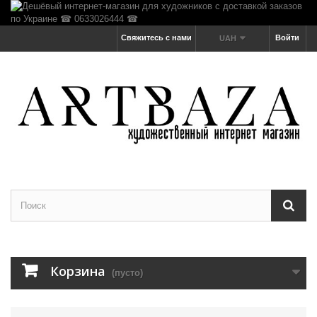
Свяжитесь с нами
Войти
UAH
Корзина
(пусто)