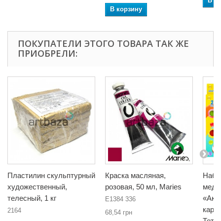
В к
В корзину
ПОКУПАТЕЛИ ЭТОГО ТОВАРА ТАК ЖЕ
ПРИОБРЕЛИ:
Пластилин скульптурный
Краска масляная,
Набо
художественный,
розовая, 50 мл, Maries
медо
телесный, 1 кг
«Акв
E1384 336
карам
2164
68,54 грн
Тетр