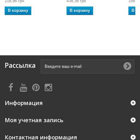
218,96 грн
438,38 грн
158,2
В корзину
В корзину
В к
Рассылка
Информация
Моя учетная запись
Контактная информация