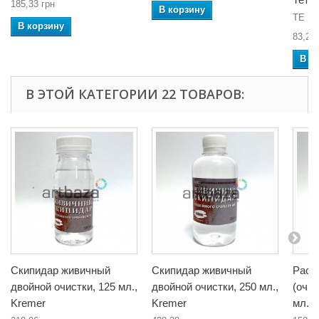
185,33 грн
В корзину
ТЕ 13
В корзину
83,26 
В к
В ЭТОЙ КАТЕГОРИИ 22 ТОВАРОВ:
Скипидар живичный
Скипидар живичный
Раст
двойной очистки, 125 мл.,
двойной очистки, 250 мл.,
(очи
Kremer
Kremer
мл., 