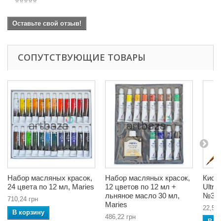
⭐⭐⭐⭐⭐
Оставьте свой отзыв!
СОПУТСТВУЮЩИЕ ТОВАРЫ
Набор масляных красок,
Набор масляных красок,
Кист
24 цвета по 12 мл, Maries
12 цветов по 12 мл +
Ultra
льняное масло 30 мл,
№3/0
710,24 грн
Maries
22,54 
В корзину
486,22 грн