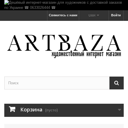
Свяжитесь с нами
Войти
UAH
Корзина
(пусто)