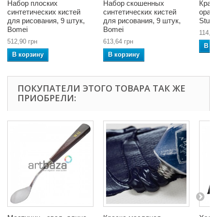
Набор плоских
Набор скошенных
Крас
синтетических кистей
синтетических кистей
оран
для рисования, 9 штук,
для рисования, 9 штук,
Studi
Bomei
Bomei
114,54
512,90 грн
613,64 грн
В к
В корзину
В корзину
ПОКУПАТЕЛИ ЭТОГО ТОВАРА ТАК ЖЕ
ПРИОБРЕЛИ: