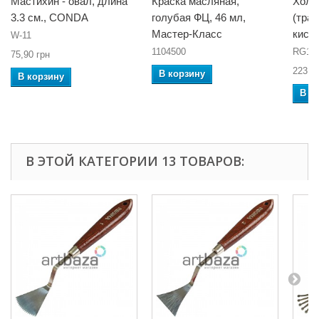
Мастихин - овал, длина
Краска масляная,
Холд
3.3 см., CONDA
голубая ФЦ, 46 мл,
(тра
Мастер-Класс
кист
W-11
1104500
RG10
75,90 грн
223,1
В корзину
В корзину
В к
В ЭТОЙ КАТЕГОРИИ 13 ТОВАРОВ: