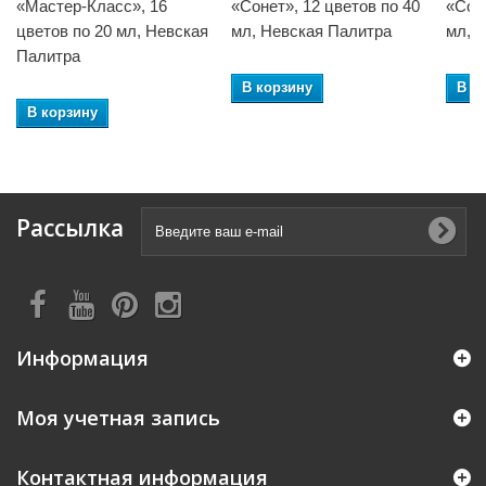
«Мастер-Класс», 16
«Сонет», 12 цветов по 40
«Соне
цветов по 20 мл, Невская
мл, Невская Палитра
мл, 
Палитра
В корзину
В к
В корзину
Рассылка
Информация
Моя учетная запись
Контактная информация