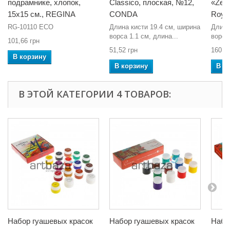
подрамнике, хлопок,
Classico, плоская, №12,
«Zen»
15x15 см., REGINA
CONDA
Royal
RG-10110 ECO
Длина кисти 19.4 см, ширина
Длина
ворса 1.1 см, длина...
ворса
101,66 грн
51,52 грн
160,5
В корзину
В корзину
В к
В ЭТОЙ КАТЕГОРИИ 4 ТОВАРОВ:
Набор гуашевых красок
Набор гуашевых красок
Набо