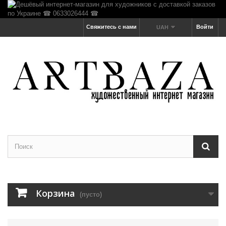
Свяжитесь с нами
Войти
UAH
Корзина
(пусто)