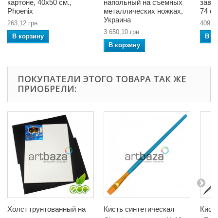
картоне, 40x50 см.,
напольный на съемных
завяз
Phoenix
металлических ножках,
74 см
Украина
263,12 грн
409,4
3 650,10 грн
В корзину
В к
В корзину
ПОКУПАТЕЛИ ЭТОГО ТОВАРА ТАК ЖЕ
ПРИОБРЕЛИ:
Холст грунтованный на
Кисть синтетическая
Кист