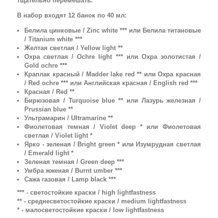
тщательно перемешать.
В набор входят 12 банок по 40 мл:
Белила цинковые / Zinc white *** или Белила титановые
/ Titanium white ***
Желтая светлая / Yellow light **
Охра светлая / Ochre light *** или Охра золотистая /
Gold ochre ***
Краплак красный / Madder lake red ** или Охра красная
/ Red ochre *** или Английская красная / English red ***
Красная / Red **
Бирюзовая / Turquoise blue ** или Лазурь железная /
Prussian blue **
Ультрамарин / Ultramarine **
Фиолетовая темная / Violet deep * или Фиолетовая
светлая / Violet light *
Ярко - зеленая / Bright green * или Изумрудная светлая
/ Emerald light *
Зеленая темная / Green deep ***
Умбра жженая / Burnt umber ***
Сажа газовая / Lamp black ***
*** - светостойкие краски / high lightfastness
** - среднесветостойкие краски / medium lightfastness
* - малосветостойкие краски / low lightfastness