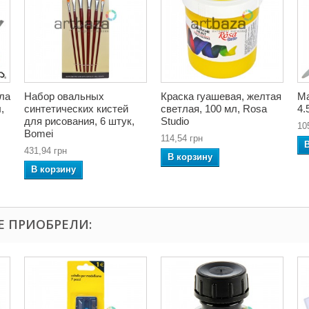
ла
Набор овальных
Краска гуашевая, желтая
Ма
,
синтетических кистей
светлая, 100 мл, Rosa
4.
для рисования, 6 штук,
Studio
10
Bomei
114,54 грн
431,94 грн
В корзину
В корзину
Е ПРИОБРЕЛИ: