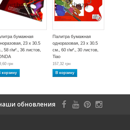
литра бумажная
Палитра бумажная
Палитра 
норазовая, 23 x 30.5
одноразовая, 23 x 30.5
прямоугол
., 58 г/м²., 36 листов,
см., 60 г/м²., 30 листов,
15.1 x 18.
ONDA
Tiao
737,38 грн
8,60 грн
157,32 грн
В корзин
В корзину
В корзину
наши обновления