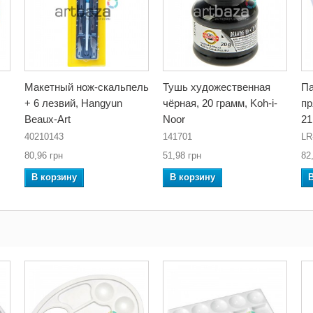
Макетный нож-скальпель
Тушь художественная
Па
+ 6 лезвий, Hangyun
чёрная, 20 грамм, Koh-i-
пр
Beaux-Art
Noor
21
40210143
141701
LR
80,96 грн
51,98 грн
82
В корзину
В корзину