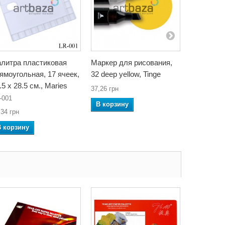
литра пластиковая
Маркер для рисования,
Набор гу
ямоугольная, 17 ячеек,
32 deep yellow, Tinge
«Классика
.5 x 28.5 см., Maries
20 мл, Лу
37,26 грн
-001
19С 1277-0
В корзину
,34 грн
В корзин
В корзину