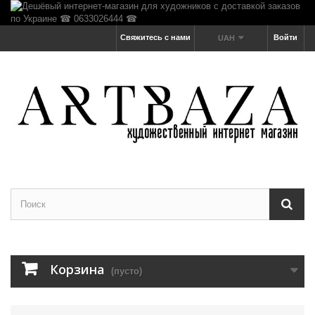
Свяжитесь с нами
Войти
UAH
Корзина
(пусто)