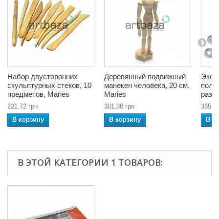
Набор двусторонних
Деревянный подвижный
Экст
скульптурных стеков, 10
манекен человека, 20 см,
поли
предметов, Maries
Maries
разл
221,72 грн
301,30 грн
335,3
В корзину
В корзину
В к
В ЭТОЙ КАТЕГОРИИ 1 ТОВАРОВ: