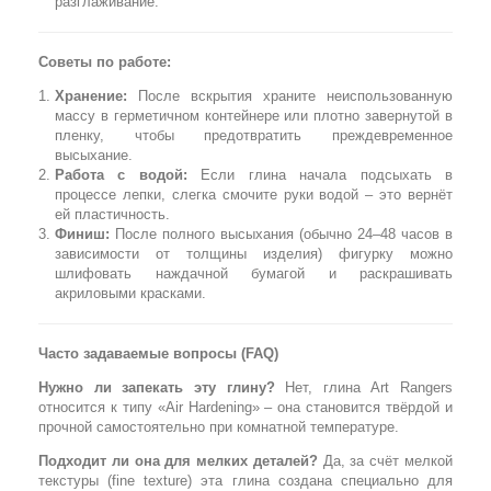
разглаживание.
Советы по работе:
Хранение:
После вскрытия храните неиспользованную
массу в герметичном контейнере или плотно завернутой в
пленку, чтобы предотвратить преждевременное
высыхание.
Работа с водой:
Если глина начала подсыхать в
процессе лепки, слегка смочите руки водой – это вернёт
ей пластичность.
Финиш:
После полного высыхания (обычно 24–48 часов в
зависимости от толщины изделия) фигурку можно
шлифовать наждачной бумагой и раскрашивать
акриловыми красками.
Часто задаваемые вопросы (FAQ)
Нужно ли запекать эту глину?
Нет, глина Art Rangers
относится к типу «Air Hardening» – она становится твёрдой и
прочной самостоятельно при комнатной температуре.
Подходит ли она для мелких деталей?
Да, за счёт мелкой
текстуры (fine texture) эта глина создана специально для