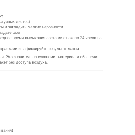
ут
стурных листов)
ты и загладить мелкие неровности
гладьте шов
реднее время высыхания составляет около 24 часов на
красками и зафиксируйте результат лаком
ки. Это значительно сэкономит материал и обеспечит
кет без доступа воздуха.
ывания)