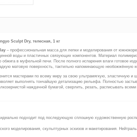
o Sculpt Dry, телесная, 1 кг
lay
– профессиональная масса для лепки и моделирования от южнокорей
енной воды и пластичных связующих компонентов. Материал полимериз
о обжига в муфельной печи. После полного испарения влаги готовое из
адкую матовую поверхность, тактильно напоминающую необожжённую к
нится мастерами по всему миру за свою ультрамягкую, эластичную и ше
 позволяет выполнять тончайшую детализацию рельефа. Полностью заст
лкозернистой наждачной бумагой, сверлить, резать, расписывать всеми
ая идеально подходит под последующую сплошную художественную росп
кого моделирования, скульптурных эскизов и макетирования. Нейтральн