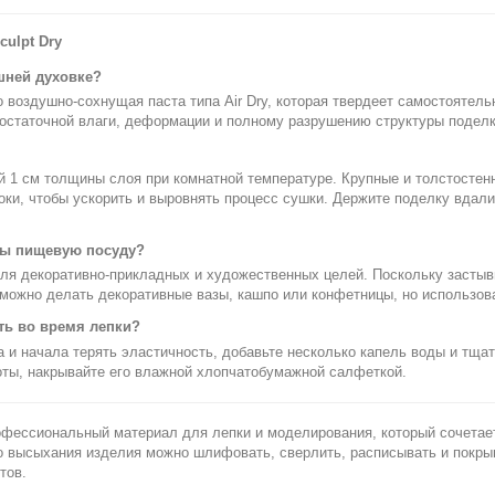
ulpt Dry
шней духовке?
это воздушно-сохнущая паста типа Air Dry, которая твердеет самостояте
 остаточной влаги, деформации и полному разрушению структуры поделк
й 1 см толщины слоя при комнатной температуре. Крупные и толстосте
оки, чтобы ускорить и выровнять процесс сушки. Держите поделку вдали
ты пищевую посуду?
для декоративно-прикладных и художественных целей. Поскольку застыв
ё можно делать декоративные вазы, кашпо или конфетницы, но использов
ть во время лепки?
 и начала терять эластичность, добавьте несколько капель воды и тща
оты, накрывайте его влажной хлопчатобумажной салфеткой.
фессиональный материал для лепки и моделирования, который сочетае
го высыхания изделия можно шлифовать, сверлить, расписывать и покры
тов.