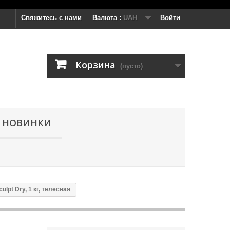
Свяжитесь с нами
Валюта :
UAH
Войти
Корзина
(пусто)
НОВИНКИ
pt Dry, 1 кг, телесная