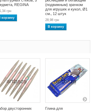
ульптурных стеков, 3
ресницами и бегающим
кистей дл
едмета, REGINA
(подвижным) зрачком
240,58 грн
для игрушек и кукол, Ø1
5,34 грн
В корзин
cм., 12 штук
В корзину
28,98 грн
В корзину
бор двусторонних
Глина для
Набор дв