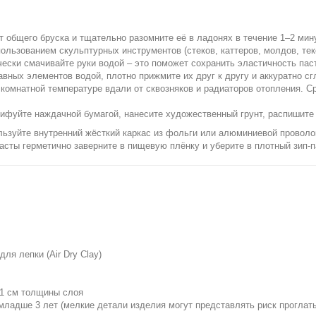
 общего бруска и тщательно разомните её в ладонях в течение 1–2 мин
ользованием скульптурных инструментов (стеков, каттеров, молдов, тек
ески смачивайте руки водой – это поможет сохранить эластичность пас
вных элементов водой, плотно прижмите их друг к другу и аккуратно с
 комнатной температуре вдали от сквозняков и радиаторов отопления. С
ифуйте наждачной бумагой, нанесите художественный грунт, распишите 
льзуйте внутренний жёсткий каркас из фольги или алюминиевой проволо
сты герметично заверните в пищевую плёнку и уберите в плотный зип-па
ля лепки (Air Dry Clay)
 1 см толщины слоя
ладше 3 лет (мелкие детали изделия могут представлять риск проглат