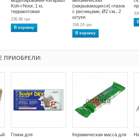
моделирования Keraplast
механических
ск
Koh-i-Noor, 1 кг,
(закрывающихся) глазок
пр
терракотовая
с ресницами, Ø2 см., 2
33
штуки
236,90 грн
158,24 грн
В корзину
В корзину
Е ПРИОБРЕЛИ:
ый
Глина для
Керамическая масса для
На