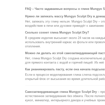
FAQ – Часто задаваемые вопросы о глине Mungyo Sc
Нужно ли запекать массу Mungyo Sculpt Dry в дома
Нет, запекать эту глину нельзя. Mungyo Sculpt Dry – 
воздействие в печи или духовке приведёт к закипанию
Сколько сохнет глина Mungyo Sculpt Dry?
В среднем изделие высыхает около 24 часов на кажды
использовать внутренний каркас из фольги или провол
отопления.
Можно ли делать из этой самозатвердевающей пас
Нет, глина Mungyo Sculpt Dry создана исключительно 
для прямого контакта с водой и горячей пищей. Из не
Как реанимировать пасту, если она начала подсыха
Если в процессе моделирования глина слегка подсохла
открытый блок от высыхания во время длительной раб
Самозатвердевающая глина Mungyo Sculpt Dry
– про
естественное затвердевание без обжига. После полно
кукол, миниатюр, интерьерного декора и учебных проек