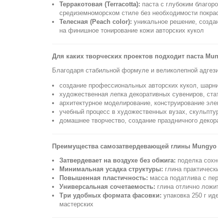
Терракотовая (Terracotta):
паста с глубоким благор
средиземноморском стиле без необходимости покра
Телесная (Peach color):
уникальное решение, создан
на финишное тонирование кожи авторских кукол
Для каких творческих проектов подходит паста Mu
Благодаря стабильной формуле и великолепной адгезии
создание профессиональных авторских кукол, шарн
художественная лепка декоративных сувениров, ста
архитектурное моделирование, конструирование эле
учебный процесс в художественных вузах, скульптур
домашнее творчество, создание праздничного декор
Преимущества самозатвердевающей глины Mungyo S
Затвердевает на воздухе без обжига:
поделка сохн
Минимальная усадка структуры:
глина практическ
Повышенная пластичность:
масса податлива с пер
Универсальная сочетаемость:
глина отлично ложит
Три удобных формата фасовки:
упаковка 250 г ид
мастерских