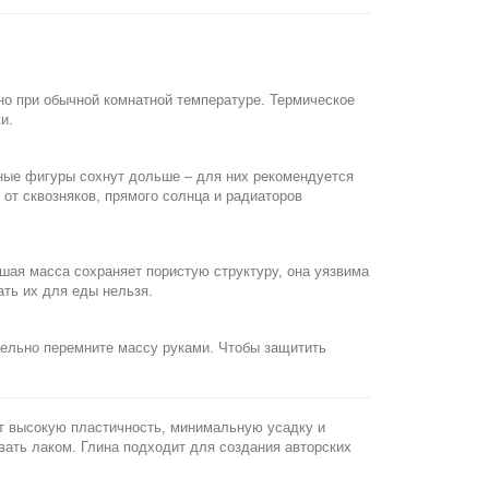
льно при обычной комнатной температуре. Термическое
и.
нные фигуры сохнут дольше – для них рекомендуется
 от сквозняков, прямого солнца и радиаторов
шая масса сохраняет пористую структуру, она уязвима
ать их для еды нельзя.
тельно перемните массу руками. Чтобы защитить
т высокую пластичность, минимальную усадку и
вать лаком. Глина подходит для создания авторских