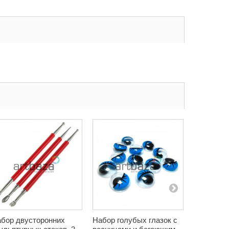
бор двусторонних
Набор голубых глазок с
Набор си