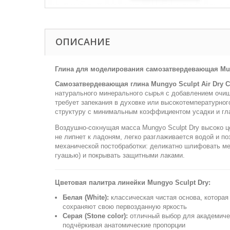
ОПИСАНИЕ
Глина для моделирования самозатвердевающая Mungy
Самозатвердевающая глина Mungyo Sculpt Air Dry C
натурального минерального сырья с добавлением очищ
требует запекания в духовке или высокотемпературног
структуру с минимальным коэффициентом усадки и гл
Воздушно-сохнущая масса Mungyo Sculpt Dry высоко це
не липнет к ладоням, легко разглаживается водой и
механической постобработки: деликатно шлифовать ме
гуашью) и покрывать защитными лаками.
Цветовая палитра линейки Mungyo Sculpt Dry:
Белая (White):
классическая чистая основа, котор
сохраняют свою первозданную яркость
Серая (Stone color):
отличный выбор для академичес
подчёркивая анатомические пропорции