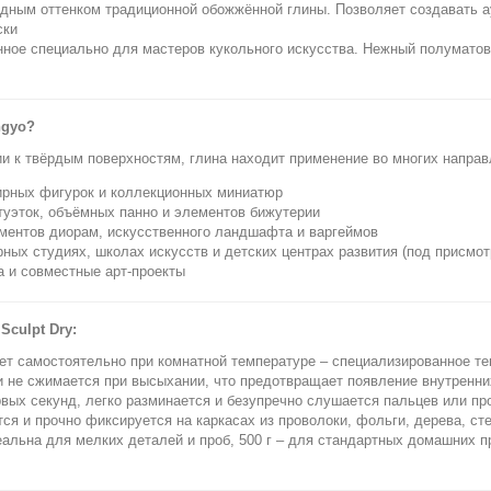
одным оттенком традиционной обожжённой глины. Позволяет создавать 
ски
ное специально для мастеров кукольного искусства. Нежный полуматов
ngyo?
 к твёрдым поверхностям, глина находит применение во многих направл
ирных фигурок и коллекционных миниатюр
туэток, объёмных панно и элементов бижутерии
ментов диорам, искусственного ландшафта и варгеймов
ных студиях, школах искусств и детских центрах развития (под присмо
а и совместные арт-проекты
culpt Dry:
ет самостоятельно при комнатной температуре – специализированное те
и не сжимается при высыхании, что предотвращает появление внутренн
вых секунд, легко разминается и безупречно слушается пальцев или п
ся и прочно фиксируется на каркасах из проволоки, фольги, дерева, сте
еальна для мелких деталей и проб, 500 г – для стандартных домашних пр