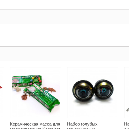
Керамическая масса для
Набор голубых
На