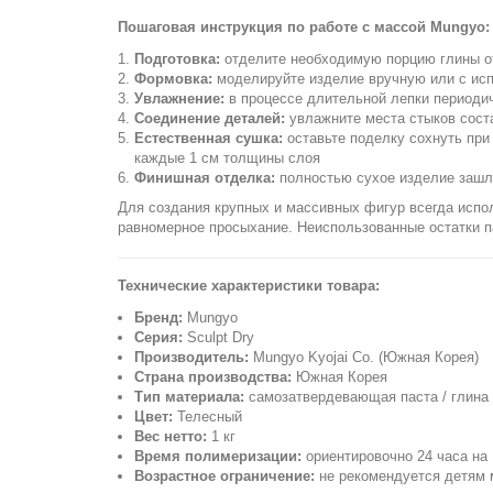
Пошаговая инструкция по работе с массой Mungyo:
Подготовка:
отделите необходимую порцию глины от
Формовка:
моделируйте изделие вручную или с исп
Увлажнение:
в процессе длительной лепки периодич
Соединение деталей:
увлажните места стыков соста
Естественная сушка:
оставьте поделку сохнуть при
каждые 1 см толщины слоя
Финишная отделка:
полностью сухое изделие зашл
Для создания крупных и массивных фигур всегда испо
равномерное просыхание. Неиспользованные остатки па
Технические характеристики товара:
Бренд:
Mungyo
Серия:
Sculpt Dry
Производитель:
Mungyo Kyojai Co. (Южная Корея)
Страна производства:
Южная Корея
Тип материала:
самозатвердевающая паста / глина д
Цвет:
Телесный
Вес нетто:
1 кг
Время полимеризации:
ориентировочно 24 часа на
Возрастное ограничение:
не рекомендуется детям м