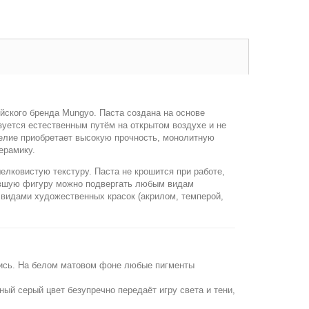
ского бренда Mungyo. Паста создана на основе
уется естественным путём на открытом воздухе и не
делие приобретает высокую прочность, монолитную
ерамику.
лковистую текстуру. Паста не крошится при работе,
ывшую фигуру можно подвергать любым видам
 видами художественных красок (акрилом, темперой,
ись. На белом матовом фоне любые пигменты
ый серый цвет безупречно передаёт игру света и тени,