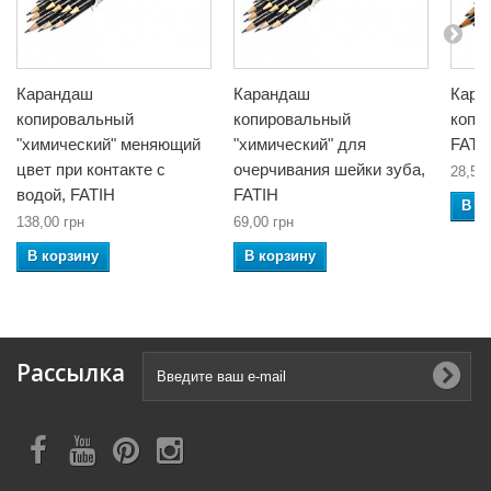
Карандаш
Карандаш
Кара
копировальный
копировальный
копи
"химический" меняющий
"химический" для
FATI
цвет при контакте с
очерчивания шейки зуба,
28,52 
водой, FATIH
FATIH
В к
138,00 грн
69,00 грн
В корзину
В корзину
Рассылка