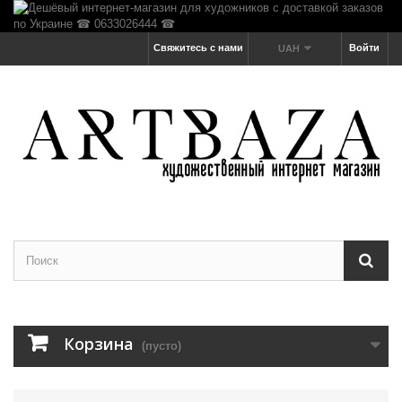
Свяжитесь с нами
Войти
UAH
Корзина
(пусто)