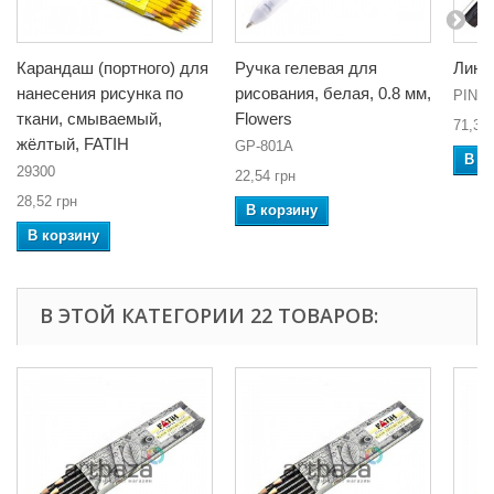
Карандаш (портного) для
Ручка гелевая для
Линер
нанесения рисунка по
рисования, белая, 0.8 мм,
PIN 0
ткани, смываемый,
Flowers
71,30 
жёлтый, FATIH
GP-801A
В к
29300
22,54 грн
28,52 грн
В корзину
В корзину
В ЭТОЙ КАТЕГОРИИ 22 ТОВАРОВ: