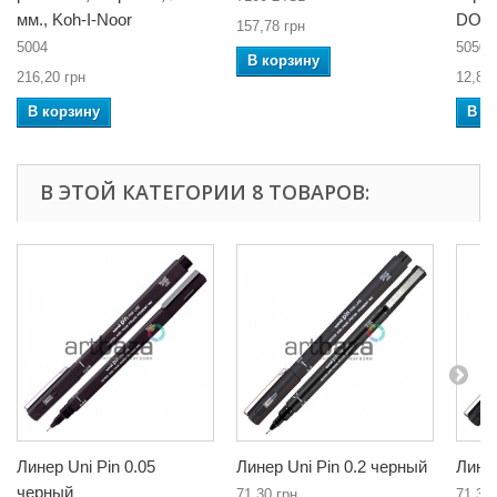
мм., Koh-I-Noor
DON
157,78 грн
5004
50504
В корзину
216,20 грн
12,88 
В корзину
В к
В ЭТОЙ КАТЕГОРИИ 8 ТОВАРОВ:
Линер Uni Pin 0.05
Линер Uni Pin 0.2 черный
Линер
черный
71,30 грн
71,30 