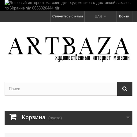
Свяжитесь с нами
Войти
UAH
Корзина
(пусто)