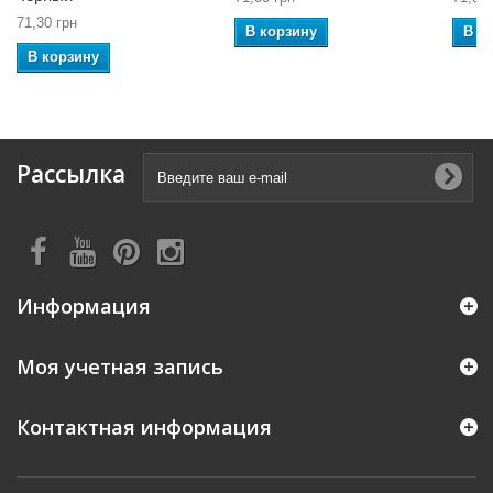
71,30 грн
В корзину
В к
В корзину
Рассылка
Информация
Моя учетная запись
Контактная информация