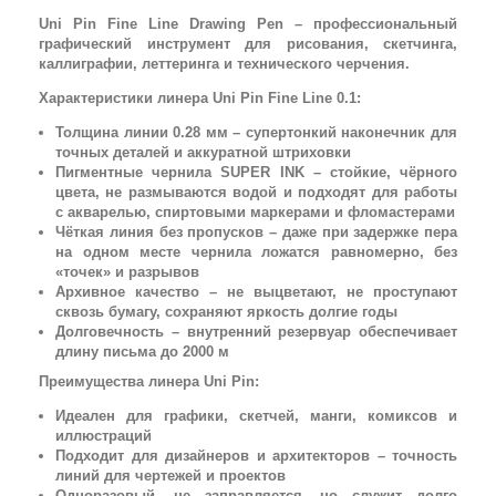
Uni Pin Fine Line Drawing Pen – профессиональный
графический инструмент для рисования, скетчинга,
каллиграфии, леттеринга и технического черчения.
Характеристики линера Uni Pin Fine Line 0.1:
Толщина линии 0.28 мм – супертонкий наконечник для
точных деталей и аккуратной штриховки
Пигментные чернила SUPER INK – стойкие, чёрного
цвета, не размываются водой и подходят для работы
с акварелью, спиртовыми маркерами и фломастерами
Чёткая линия без пропусков – даже при задержке пера
на одном месте чернила ложатся равномерно, без
«точек» и разрывов
Архивное качество – не выцветают, не проступают
сквозь бумагу, сохраняют яркость долгие годы
Долговечность – внутренний резервуар обеспечивает
длину письма до 2000 м
Преимущества линера Uni Pin:
Идеален для графики, скетчей, манги, комиксов и
иллюстраций
Подходит для дизайнеров и архитекторов – точность
линий для чертежей и проектов
Одноразовый, не заправляется, но служит долго