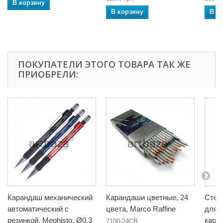
В корзину
В корзину
В к
ПОКУПАТЕЛИ ЭТОГО ТОВАРА ТАК ЖЕ
ПРИОБРЕЛИ:
Карандаш механический
Карандаши цветные, 24
Стер
автоматический с
цвета, Marco Raffine
для 
резинкой, Mephisto, Ø0.3
кара
7100-24CB