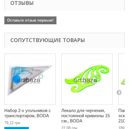
ОТЗЫВЫ
Оставьте отзыв первым!
СОПУТСТВУЮЩИЕ ТОВАРЫ
Набор 2-х угольников с
Лекало для черчения,
Папк
транспортиром, BODA
постоянной кривизны 15
эскиз
см., BODA
210 
79,12 грн
22,08 грн
189,9