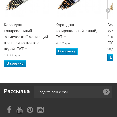
Карандаш
Карандаш
Белы
копировальный
копировальный, синий,
худо
"химический" меняющий
FATIH
блик
цвет при контакте с
FATI
28,52 грн
водой, FATIH
28,52 
В корзину
138,00 грн
В к
В корзину
Рассылка