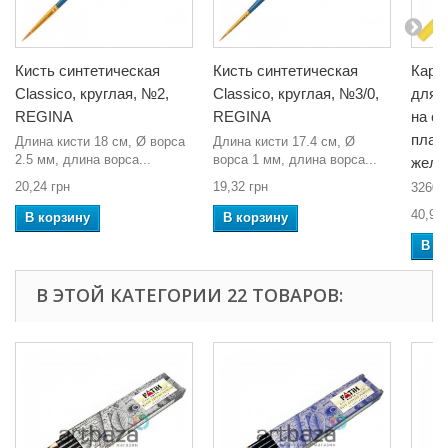
Кисть синтетическая
Кисть синтетическая
Кара
Classico, круглая, №2,
Classico, круглая, №3/0,
для 
REGINA
REGINA
на с
плас
Длина кисти 18 см, Ø ворса
Длина кисти 17.4 см, Ø
2.5 мм, длина ворса...
ворса 1 мм, длина ворса...
желты
20,24 грн
19,32 грн
3260
40,94 
В корзину
В корзину
В к
В ЭТОЙ КАТЕГОРИИ 22 ТОВАРОВ: