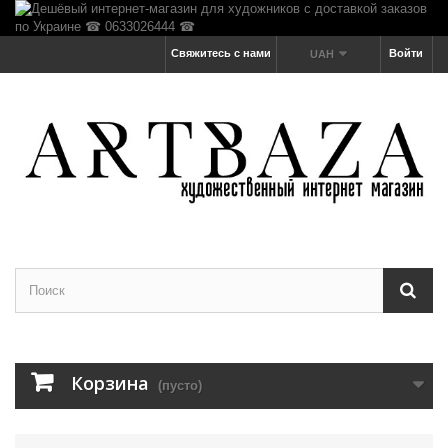
Свяжитесь с нами
Войти
UAH
Корзина
(пусто)