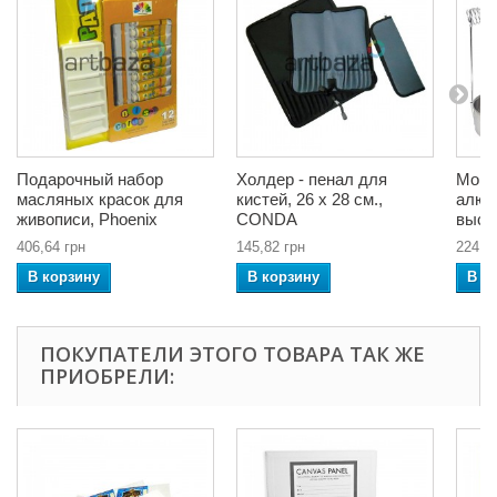
Подарочный набор
Холдер - пенал для
Мойк
масляных красок для
кистей, 26 x 28 см.,
алюм
живописи, Phoenix
CONDA
высо
406,64 грн
145,82 грн
224,4
В корзину
В корзину
В к
ПОКУПАТЕЛИ ЭТОГО ТОВАРА ТАК ЖЕ
ПРИОБРЕЛИ: