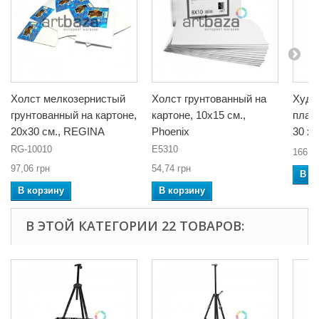
Холст мелкозернистый
Холст грунтованный на
Худо
грунтованный на картоне,
картоне, 10x15 см.,
план
20x30 см., REGINA
Phoenix
30 x 
RG-10010
E5310
166,5
97,06 грн
54,74 грн
В к
В корзину
В корзину
В ЭТОЙ КАТЕГОРИИ 22 ТОВАРОВ: