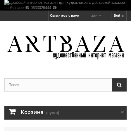
Свяжитесь с нами
Войти
UAH
Корзина
(пусто)