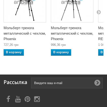
Мольберт-тренога
Мольберт-тренога
Моль
металлический с чехлом,
металлический с чехлом,
мета
Phoenix
Phoenix
REG
727,26 грн
996,36 грн
1 041,
В корзину
В корзину
В к
Рассылка