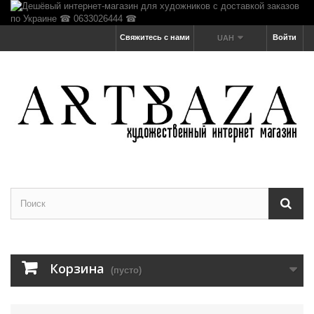
Свяжитесь с нами
Войти
UAH
Корзина
(пусто)