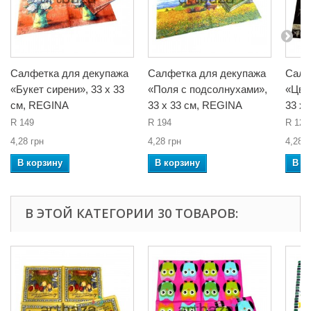
Салфетка для декупажа
Салфетка для декупажа
Салф
«Букет сирени», 33 x 33
«Поля с подсолнухами»,
«Цве
см, REGINA
33 x 33 см, REGINA
33 x
R 149
R 194
R 120
4,28 грн
4,28 грн
4,28 г
В корзину
В корзину
В к
В ЭТОЙ КАТЕГОРИИ 30 ТОВАРОВ: