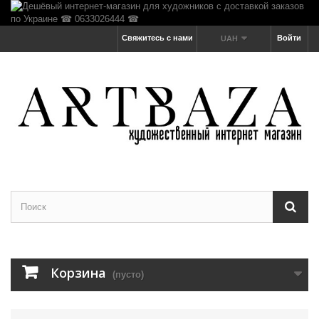
Свяжитесь с нами
Войти
UAH
Корзина
(пусто)