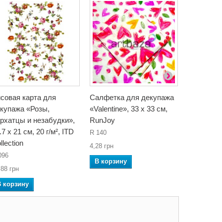
совая карта для
Салфетка для декупажа
Рисовая к
купажа «Розы,
«Valentine», 33 x 33 см,
декупажа 
рхатцы и незабудки»,
RunJoy
21 см, 20 
.7 x 21 см, 20 г/м², ITD
Collection
R 140
llection
R 136
4,28 грн
096
81,88 грн
В корзину
,88 грн
В корзин
В корзину