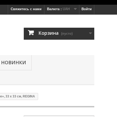
Свяжитесь с нами
Валюта :
UAH
Войти
Корзина
(пусто)
НОВИНКИ
», 33 x 33 см, REGINA