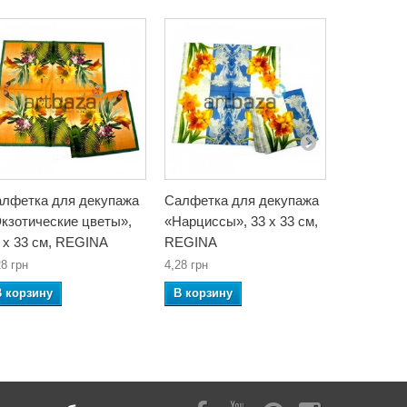
лфетка для декупажа
Салфетка для декупажа
Салфетка
кзотические цветы»,
«Нарциссы», 33 x 33 см,
«Пионы», 
 x 33 см, REGINA
REGINA
REGINA
28 грн
4,28 грн
4,28 грн
В корзину
В корзину
В корзин