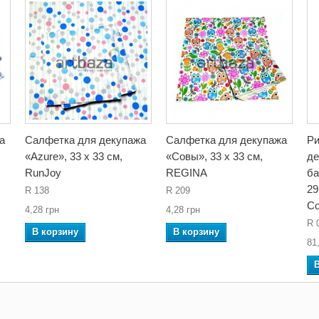
а
Салфетка для декупажа
Салфетка для декупажа
Ри
«Azure», 33 x 33 см,
«Совы», 33 x 33 см,
де
RunJoy
REGINA
ба
29
R 138
R 209
Co
4,28 грн
4,28 грн
R 
В корзину
В корзину
81