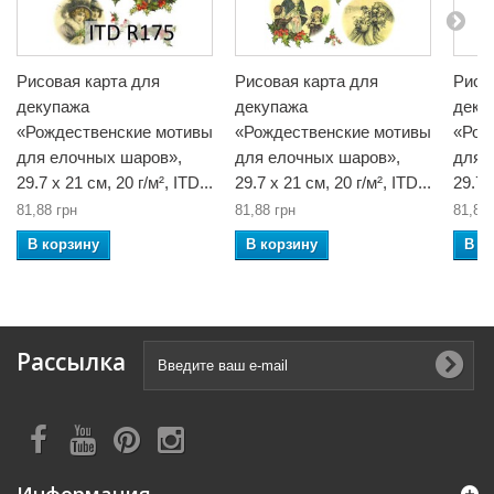
Рисовая карта для
Рисовая карта для
Рисо
декупажа
декупажа
деку
«Рождественские мотивы
«Рождественские мотивы
«Рож
для елочных шаров»,
для елочных шаров»,
для 
29.7 x 21 см, 20 г/м², ITD...
29.7 x 21 см, 20 г/м², ITD...
29.7 x
81,88 грн
81,88 грн
81,88 
В корзину
В корзину
В к
Рассылка
Информация