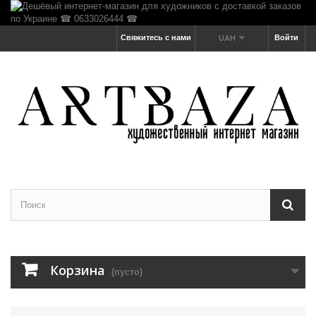
Свяжитесь с нами
Войти
UAH
Корзина
(пусто)