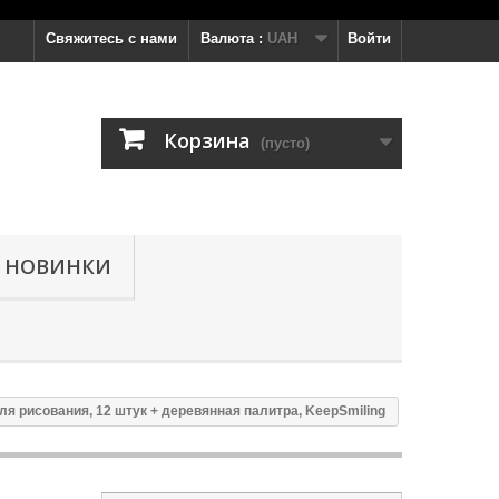
Свяжитесь с нами
Валюта :
UAH
Войти
Корзина
(пусто)
НОВИНКИ
ля рисования, 12 штук + деревянная палитра, KeepSmiling