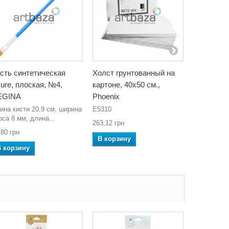
сть синтетическая
Холст грунтованный на
Набор дв
ure, плоская, №4,
картоне, 40x50 см.,
скульптур
EGINA
Phoenix
предметов
ина кисти 20.9 см, ширина
E5310
322878
рса 8 мм, длина...
263,12 грн
444,36 грн
,80 грн
В корзину
В корзин
В корзину