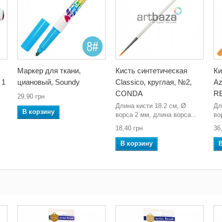
Маркер для ткани,
Кисть синтетическая
Ки
 1
циановый, Soundy
Classico, круглая, №2,
Az
CONDA
R
29,90 грн
Длина кисти 18.2 см, Ø
Дл
В корзину
ворса 2 мм, длина ворса...
во
18,40 грн
36
В корзину