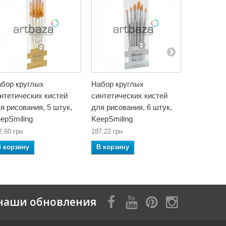
бор круглых
Набор круглых
Набор пл
нтетических кистей
синтетических кистей
синтетиче
я рисования, 5 штук,
для рисования, 6 штук,
для рисов
epSmiling
KeepSmiling
KeepSmili
2,60 грн
187,22 грн
187,22 грн
В корзину
В корзину
В корзин
наши обновления