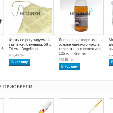
Фартук с регулируемой
Льняной растворитель на
Мо
завязкой, бежевый, 58 x
основе льняного масла,
ал
x 6
74 см., Bogelinuo
терпентины и сиккатива,
вы
125 мл., Kremer
409,40 грн
22
269,56 грн
В корзину
В корзину
Е ПРИОБРЕЛИ: