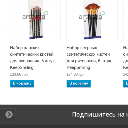
Набор плоских
Набор веерных
На
синтетических кистей
синтетических кистей
си
для рисования, 5 штук,
для рисования, 6 штук,
дл
KeepSmiling
KeepSmiling
Ke
133,86 грн
174,80 грн
14
В корзину
В корзину
Подпишитесь на 