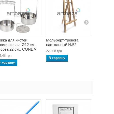
йка для кистей
Мольберт-тренога
Кисть син
юминиевая, Ø12 см.,
настольный №52
in Black,
сота 22 см., CONDA
CONDA
229,08 грн
4,48 грн
50,14 грн
В корзину
В корзину
В корзин