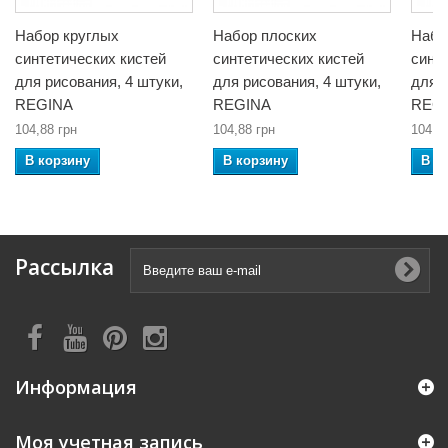
Набор круглых
Набор плоских
Набо
синтетических кистей
синтетических кистей
синт
для рисования, 4 штуки,
для рисования, 4 штуки,
для р
REGINA
REGINA
REG
104,88 грн
104,88 грн
104,8
В корзину
В корзину
В к
Рассылка
Информация
Моя учетная запись