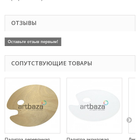
ОТЗЫВЫ
Оставьте отзыв первым!
СОПУТСТВУЮЩИЕ ТОВАРЫ
Палитра деревянная
Палитра акриловая
Дере