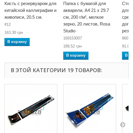
Кисть с резервуаром для
Папка с бумагой для
Стек
китайской каллиграфии и
акварели, А4 21 x 29.7
для б
живописи, 20.5 см.
см, 200 г/м², мелкое
сред
зерно, 20 листов, Rosa
допо
#12
Studio
резе
163,30 грн
169153007
860К
В корзину
189,52 грн
91,08 
В корзину
В к
В ЭТОЙ КАТЕГОРИИ 19 ТОВАРОВ: