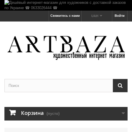
Свяжитесь с нами
Войти
UAH
Корзина
(пусто)