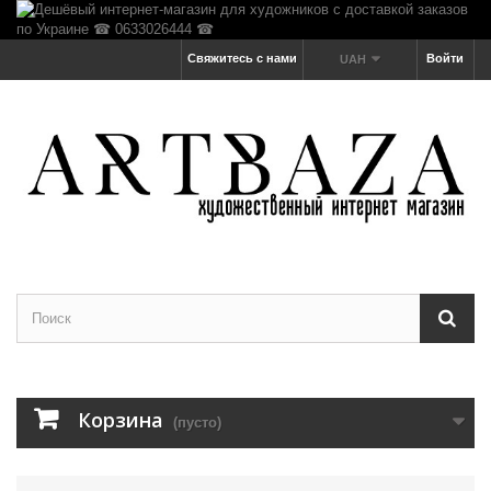
Свяжитесь с нами
Войти
UAH
Корзина
(пусто)