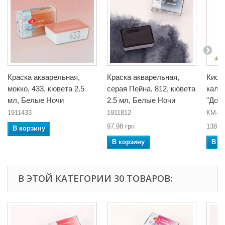
Краска акварельная,
Краска акварельная,
Кист
мокко, 433, кювета 2.5
серая Пейна, 812, кювета
калл
мл, Белые Ночи
2.5 мл, Белые Ночи
"Доли
1911433
1911812
КМ-20
97,98 грн
138,0
В корзину
В корзину
В к
В ЭТОЙ КАТЕГОРИИ 30 ТОВАРОВ: