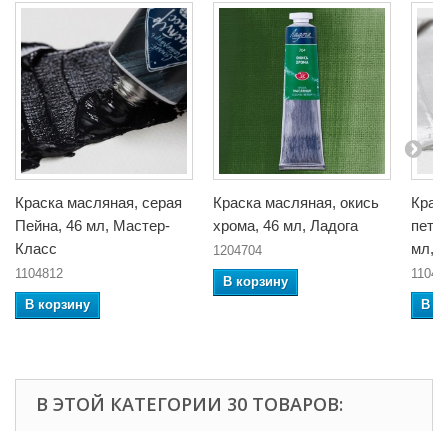
Краска масляная, серая
Краска масляная, окись
Крас
Пейна, 46 мл, Мастер-
хрома, 46 мл, Ладога
петер
Класс
мл, 
1204704
1104812
11048
В корзину
В корзину
В к
В ЭТОЙ КАТЕГОРИИ 30 ТОВАРОВ: