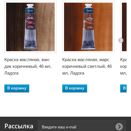
Краска масляная, ван-
Краска масляная, марс
Крас
дик коричневый, 46 мл,
коричневый светлый, 46
кори
Ладога
мл, Ладога
мл, 
В корзину
В корзину
В к
Рассылка