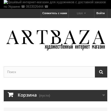
Свяжитесь с нами
Войти
UAH
Корзина
(пусто)