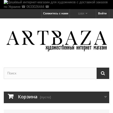
Свяжитесь с нами
Войти
UAH
Корзина
(пусто)