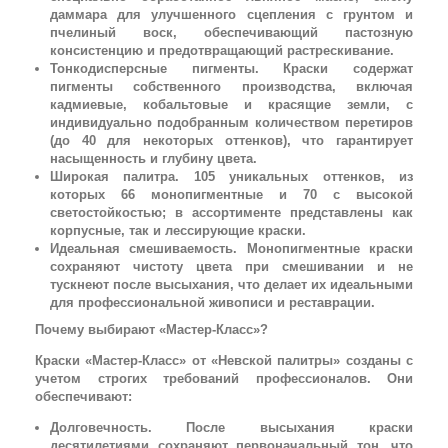
даммара для улучшенного сцепления с грунтом и
пчелиный воск, обеспечивающий пастозную
консистенцию и предотвращающий растрескивание.
Тонкодисперсные пигменты. Краски содержат
пигменты собственного производства, включая
кадмиевые, кобальтовые и красящие земли, с
индивидуально подобранным количеством перетиров
(до 40 для некоторых оттенков), что гарантирует
насыщенность и глубину цвета.
Широкая палитра. 105 уникальных оттенков, из
которых 66 монопигментные и 70 с высокой
светостойкостью; в ассортименте представлены как
корпусные, так и лессирующие краски.
Идеальная смешиваемость. Монопигментные краски
сохраняют чистоту цвета при смешивании и не
тускнеют после высыхания, что делает их идеальными
для профессиональной живописи и реставрации.
Почему выбирают «Мастер-Класс»?
Краски «Мастер-Класс» от «Невской палитры» созданы с
учетом строгих требований профессионалов. Они
обеспечивают:
Долговечность. После высыхания краски
десятилетиями сохраняют первоначальный тон, что