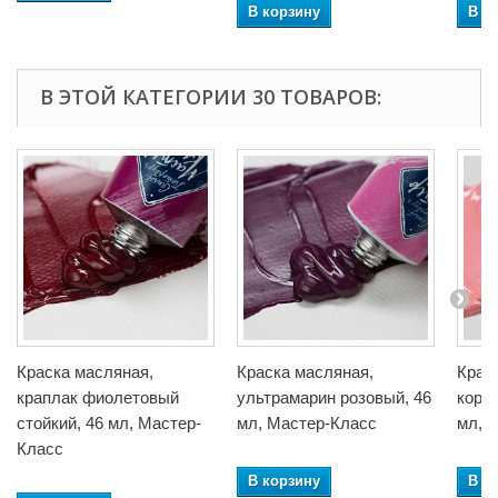
В корзину
В к
В ЭТОЙ КАТЕГОРИИ 30 ТОВАРОВ:
Краска масляная,
Краска масляная,
Крас
краплак фиолетовый
ультрамарин розовый, 46
кора
стойкий, 46 мл, Мастер-
мл, Мастер-Класс
мл, 
Класс
В корзину
В к