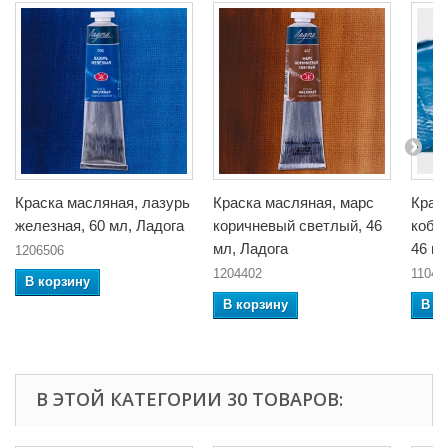
Краска масляная, лазурь
Краска масляная, марс
Крас
железная, 60 мл, Ладога
коричневый светлый, 46
коба
мл, Ладога
46 м
1206506
1204402
11047
В корзину
В корзину
В к
В ЭТОЙ КАТЕГОРИИ 30 ТОВАРОВ: