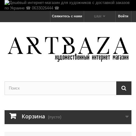
Свяжитесь с нами
Войти
UAH
Корзина
(пусто)