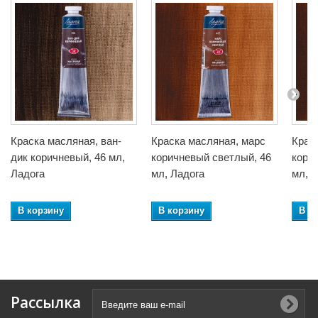
Краска масляная, ван-
Краска масляная, марс
Крас
дик коричневый, 46 мл,
коричневый светлый, 46
кори
Ладога
мл, Ладога
мл, 
В корзину
В корзину
В к
Рассылка