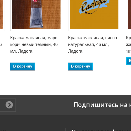
Краска масляная, марс
Краска масляная, сиена
Кр
6
коричневый темный, 46
натуральная, 46 мл,
жж
мл, Ладога
Ладога
19
В корзину
В корзину
Подпишитесь на 