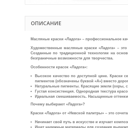
ОПИСАНИЕ
Масляные краски «Ладога» – профессиональное ка
Художественные масляные краски «Ладога» – эт
Созданные по традиционной технологии на основ
безграничные возможности для творчества.
Особенности красок «Ладога»:
Высокое качество по доступной цене. Краски с
пигментов (обозначены буквой «А») вместо доро
Натуральные пигменты. Красящие земли (охры, с
Густая консистенция. Однородная текстура красо
Идеальная смешиваемость. Насыщенные оттенки
Почему выбирают «Ладога»?
Краски «Ладога» от «Невской палитры» – это сочета
Начинает свой путь в искусстве и изучает компо
Ищет надежные материалы для создания выразит