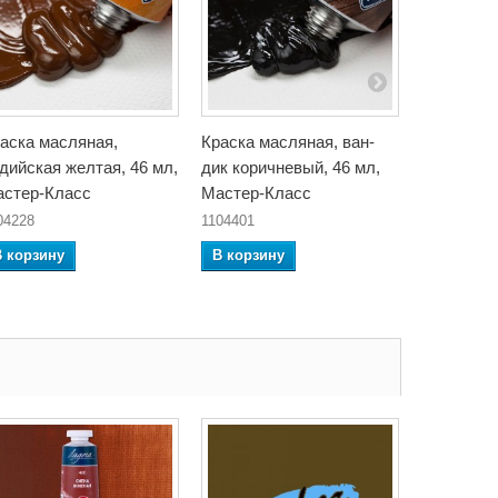
аска масляная,
Краска масляная, ван-
Писачок 
дийская желтая, 46 мл,
дик коричневый, 46 мл,
горячим в
стер-Класс
Мастер-Класс
Украина
04228
1104401
RG-10007
74,06 грн
В корзину
В корзину
В корзин