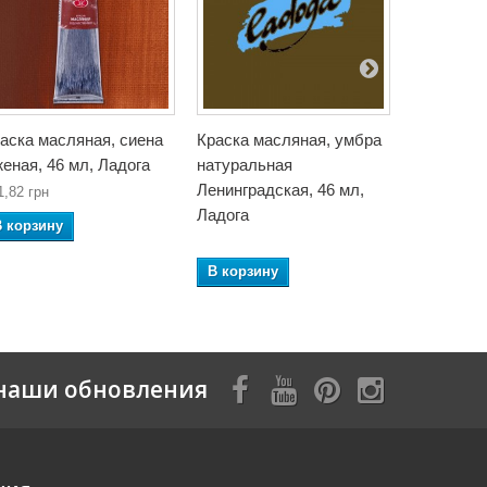
аска масляная, сиена
Краска масляная, умбра
Краска м
еная, 46 мл, Ладога
натуральная
жженая, 4
Ленинградская, 46 мл,
1,82 грн
Ладога
В корзин
В корзину
В корзину
наши обновления