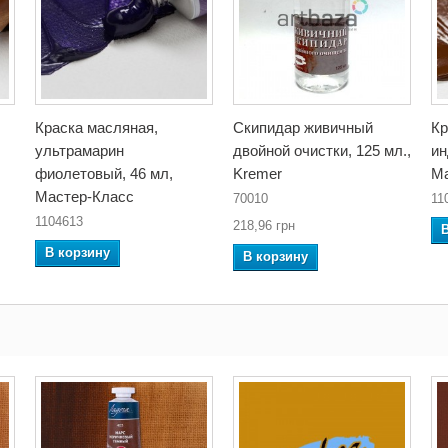
Краска масляная,
Скипидар живичный
Кр
ультрамарин
двойной очистки, 125 мл.,
ин
фиолетовый, 46 мл,
Kremer
Ма
Мастер-Класс
70010
11
1104613
218,96 грн
В корзину
В корзину