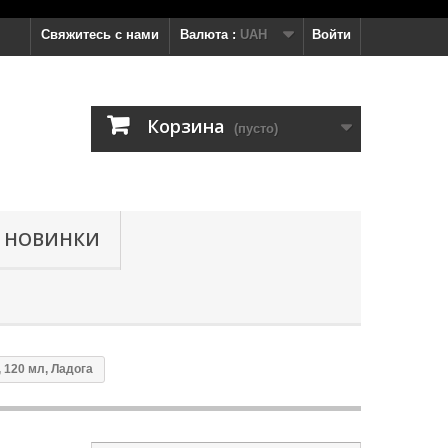
Свяжитесь с нами
Валюта :
UAH
Войти
Корзина
(пусто)
НОВИНКИ
 120 мл, Ладога