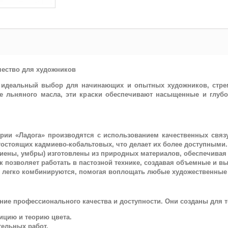
чество для художников
о идеальный выбор для начинающих и опытных художников, стрем
е льняного масла, эти краски обеспечивают насыщенные и глубо
ерии «Ладога» производятся с использованием качественных свя
гостоящих кадмиево-кобальтовых, что делает их более доступными.
иены, умбры) изготовлены из природных материалов, обеспечивая 
к позволяет работать в пастозной технике, создавая объемные и в
 легко комбинируются, помогая воплощать любые художественные
ние профессионального качества и доступности. Они созданы для те
зицию и теорию цвета.
ельных работ.