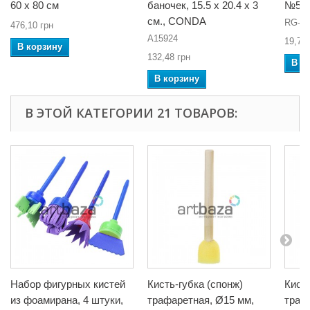
60 x 80 см
баночек, 15.5 x 20.4 x 3
№5,
см., CONDA
RG-20
476,10 грн
A15924
19,78 
В корзину
132,48 грн
В к
В корзину
В ЭТОЙ КАТЕГОРИИ 21 ТОВАРОВ:
Набор фигурных кистей
Кисть-губка (спонж)
Кисть
из фоамирана, 4 штуки,
трафаретная, Ø15 мм,
траф