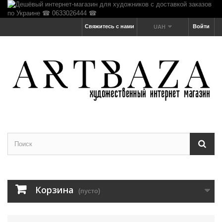
Свяжитесь с нами
Войти
UAH
Корзина
(пусто)