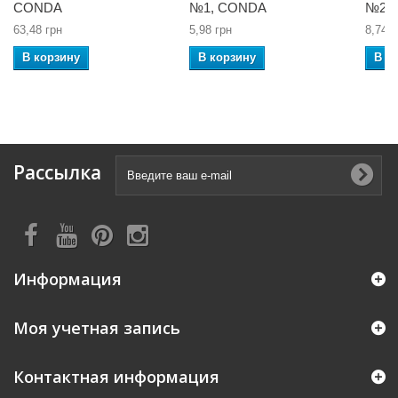
CONDA
№1, CONDA
№2,
63,48 грн
5,98 грн
8,74 г
В корзину
В корзину
В к
Рассылка
Информация
Моя учетная запись
Контактная информация