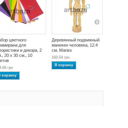
бор цветного
Деревянный подвижный
Ткань са
амирана для
манекен человека, 12.4
«белая р
ористики и декора, 2
см, Maries
розовом ф
., 20 x 30 см., 10
см, Schrei
160,54 грн
етов
64,40 грн
В корзину
4,68 грн
В корзин
В корзину