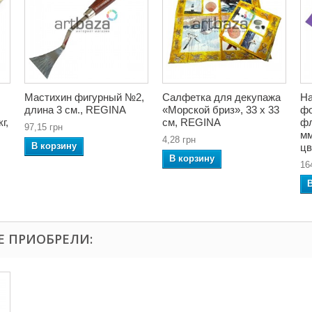
Мастихин фигурный №2,
Салфетка для декупажа
На
длина 3 см., REGINA
«Морской бриз», 33 x 33
фо
г,
см, REGINA
фл
97,15 грн
мм
4,28 грн
В корзину
цв
В корзину
16
Е ПРИОБРЕЛИ: