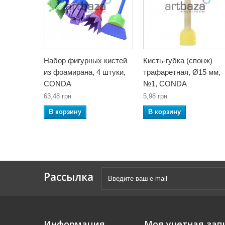
Набор фигурных кистей
Кисть-губка (спонж)
из фоамирана, 4 штуки,
трафаретная, Ø15 мм,
CONDA
№1, CONDA
63,48 грн
5,98 грн
В корзину
В корзину
Рассылка
Информация
Моя учетная зап