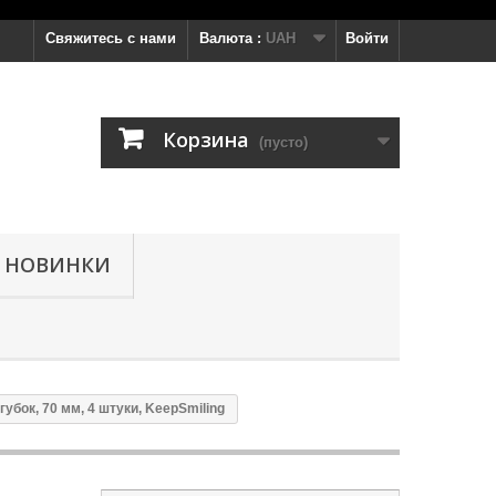
Свяжитесь с нами
Валюта :
UAH
Войти
Корзина
(пусто)
НОВИНКИ
бок, 70 мм, 4 штуки, KeepSmiling