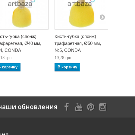
сть-губка (спонж)
Кисть-губка (спонж)
Валик-губ
афаретная, Ø40 мм,
трафаретная, Ø50 мм,
поролонов
4, CONDA
№5, CONDA
CONDA
,18 грн
19,78 грн
11,50 грн
В корзину
В корзину
В корзин
наши обновления
ция