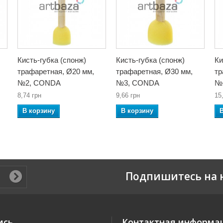
Кисть-губка (спонж)
Кисть-губка (спонж)
Ки
трафаретная, Ø20 мм,
трафаретная, Ø30 мм,
тр
№2, CONDA
№3, CONDA
№
8,74 грн
9,66 грн
15
В корзину
В корзину
Подпишитесь на 
ись
Контактная информа