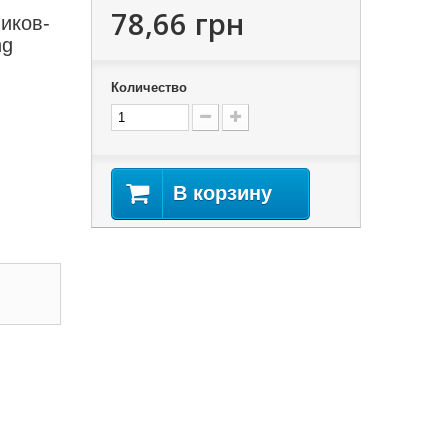
78,66 грн
иков-
ng
Количество
В корзину