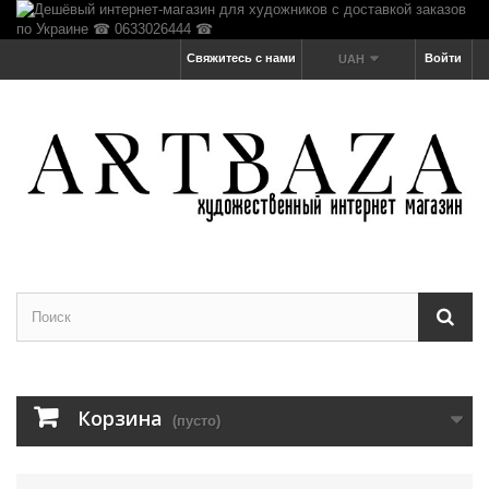
Свяжитесь с нами
Войти
UAH
Корзина
(пусто)