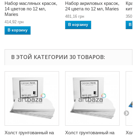
Набор масляных красок,
Набор акриловых красок,
Крас
14 цветов по 12 мл,
24 цвета по 12 мл, Maries
китай
Maries
481,16 грн
350,5
414,92 грн
В корзину
В к
В корзину
В ЭТОЙ КАТЕГОРИИ 30 ТОВАРОВ:
Холст грунтованный на
Холст грунтованный на
Холс