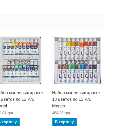
бор масляных красок,
Набор масляных красок,
Набор ма
 цветов по 12 мл,
18 цветов по 12 мл,
24 цвета 
rtol
Maries
710,24 грн
0,04 грн
484,38 грн
В корзин
В корзину
В корзину