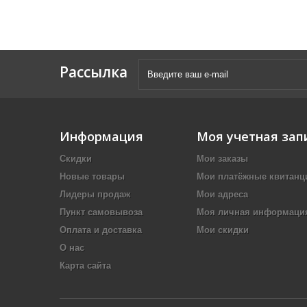
Рассылка
Информация
Моя учетная зап
Скидки
Мои заказы
Новые товары
Мои платёжные квитанц
Лидеры продаж
Мои адреса
Пункт самовывоза
Моя личная информаци
Оплата и доставка
Мои скидки
О нас
Карта сайта