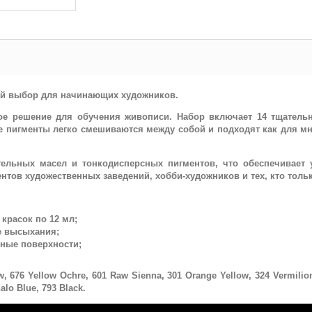
ный выбор для начинающих художников.
ное решение для обучения живописи. Набор включает 14 тщател
 пигменты легко смешиваются между собой и подходят как для мно
тельных масел и тонкодисперсных пигментов, что обеспечивает 
тов художественных заведений, хобби-художников и тех, кто тольк
красок по 12 мл;
е высыхания;
зные поверхности;
, 676 Yellow Ochre, 601 Raw Sienna, 301 Orange Yellow, 324 Vermilion,
alo Blue, 793 Black.