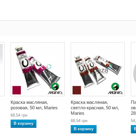
Краска масляная,
Краска масляная,
Па
розовая, 50 мл, Maries
светло-красная, 50 мл,
ов
Maries
28
68,54 грн
68,54 грн
54
В корзину
В корзину