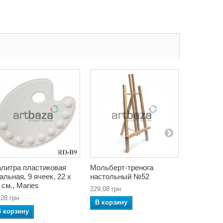
литра пластиковая
Мольберт-тренога
Масленка
альная, 9 ячеек, 22 x
настольный №52
металлич
 см., Maries
с крышкой
229,08 грн
CONDA
,28 грн
В корзину
303,60 грн
В корзину
В корзин