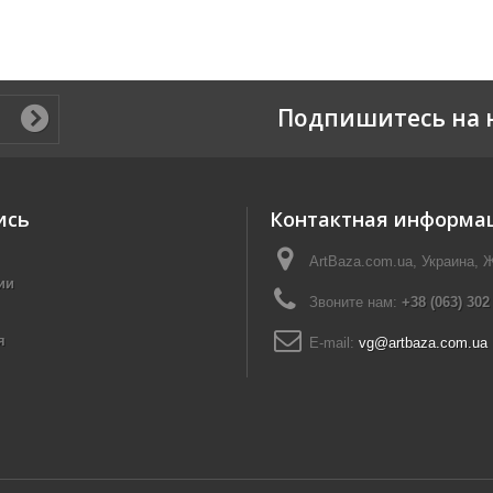
Подпишитесь на 
ись
Контактная информа
ArtBaza.com.ua, Украина, 
ии
Звоните нам:
+38 (063) 302
я
E-mail:
vg@artbaza.com.ua