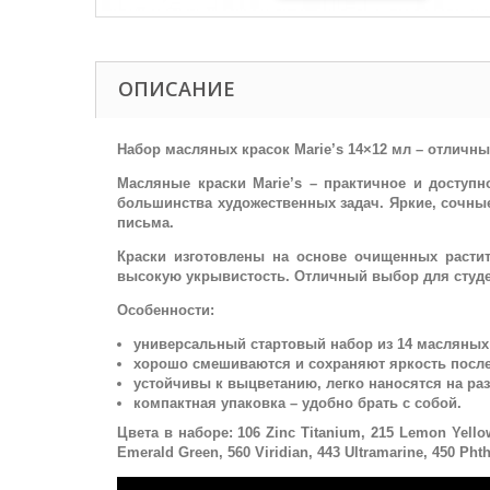
ОПИСАНИЕ
Набор масляных красок Marie’s 14×12 мл – отлич
Масляные краски Marie’s – практичное и доступ
большинства художественных задач. Яркие, сочные
письма.
Краски изготовлены на основе очищенных расти
высокую укрывистость. Отличный выбор для студен
Особенности:
универсальный стартовый набор из 14 масляных 
хорошо смешиваются и сохраняют яркость посл
устойчивы к выцветанию, легко наносятся на ра
компактная упаковка – удобно брать с собой.
Цвета в наборе: 106 Zinc Titanium, 215 Lemon Yellow
Emerald Green, 560 Viridian, 443 Ultramarine, 450 Phth