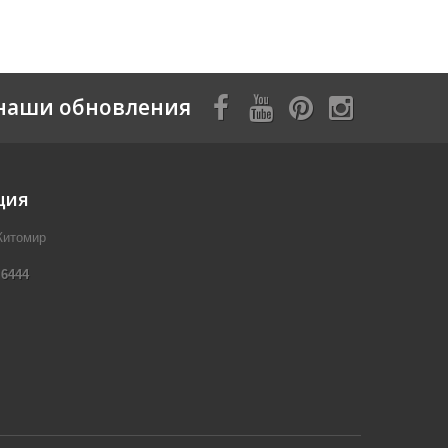
наши обновления
ция
Житомир
 6444